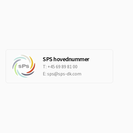
SPS hovednummer
T:
+45 69 89 81 00
E:
sps@sps-dk.com