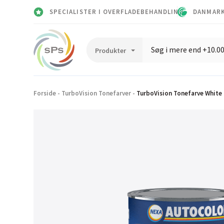
SPECIALISTER I OVERFLADEBEHANDLING
DANMARK
Forside
-
TurboVision Tonefarver
-
TurboVision Tonefarve White