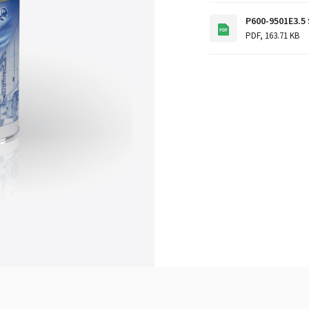
P600-9501E3.5
PDF
,
163.71 KB