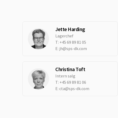
Jette Harding
Lagerchef
T:
+45 69 89 81 05
E:
jh@sps-dk.com
Christina Toft
Intern salg
T:
+45 69 89 81 06
E:
cta@sps-dk.com