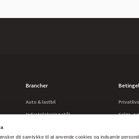
Brancher
Betinge
Auto & lastbil
Privatlivs
Industrilakering stål
Salgs- og
Industrilakering træ
Lovkrav
ta
ønsker dit samtykke til at anvende cookies og indsamle persond