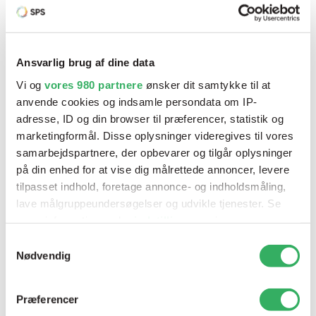
Ansvarlig brug af dine data
Vi og
vores 980 partnere
ønsker dit samtykke til at
anvende cookies og indsamle persondata om IP-
TurboVision Tonefarve Deep Orange
adresse, ID og din browser til præferencer, statistik og
Varenr:
P600-9407/E3.5
marketingformål. Disse oplysninger videregives til vores
samarbejdspartnere, der opbevarer og tilgår oplysninger
på din enhed for at vise dig målrettede annoncer, levere
tilpasset indhold, foretage annonce- og indholdsmåling,
lave målgruppeundersøgelser og udvikle tjenester. Se
mere information under
indstillinger
og i vores
persondatapolitik. Du kan altid trække dit samtykke
Samtykkevalg
tilbage eller ændre indstillinger fra vores
Nødvendig
"Cookiedeklaration", eller ved at trykke på "Privacy
trigger" ikonet.
Præferencer