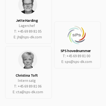
Jette Harding
Lagerchef
T:
+45 69 89 81 05
E:
jh@sps-dk.com
SPS hovednummer
T:
+45 69 89 81 00
E:
sps@sps-dk.com
Christina Toft
Intern salg
T:
+45 69 89 81 06
E:
cta@sps-dk.com