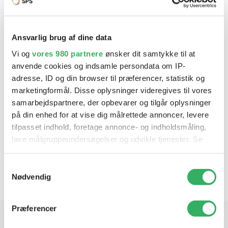
Ansvarlig brug af dine data
Vi og
vores 980 partnere
ønsker dit samtykke til at
anvende cookies og indsamle persondata om IP-
adresse, ID og din browser til præferencer, statistik og
marketingformål. Disse oplysninger videregives til vores
samarbejdspartnere, der opbevarer og tilgår oplysninger
på din enhed for at vise dig målrettede annoncer, levere
tilpasset indhold, foretage annonce- og indholdsmåling,
lave målgruppeundersøgelser og udvikle tjenester. Se
Accelerated HS Hardener
mere information under
indstillinger
og i vores
Varenr:
D8237/E1
V
persondatapolitik. Du kan altid trække dit samtykke
Samtykkevalg
tilbage eller ændre indstillinger fra vores
Nødvendig
"Cookiedeklaration", eller ved at trykke på "Privacy
trigger" ikonet.
Præferencer
Dine valg anvendes på hele websitet.