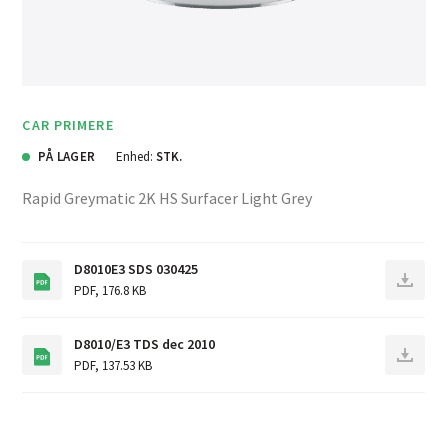
CAR PRIMERE
PÅ LAGER
Enhed:
STK.
Rapid Greymatic 2K HS Surfacer Light Grey
D8010E3 SDS 030425
PDF
,
176.8 KB
D8010/E3 TDS dec 2010
PDF
,
137.53 KB