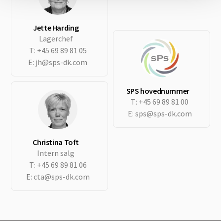
Jette Harding
Lagerchef
T:
+45 69 89 81 05
E:
jh@sps-dk.com
SPS hovednummer
T:
+45 69 89 81 00
E:
sps@sps-dk.com
Christina Toft
Intern salg
T:
+45 69 89 81 06
E:
cta@sps-dk.com