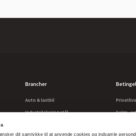
Brancher
Betinge
Auto & lastbil
Privatlivs
Industrilakering stål
Salgs- og
Industrilakering træ
Lovkrav
ta
ønsker dit samtykke til at anvende cookies og indsamle persond