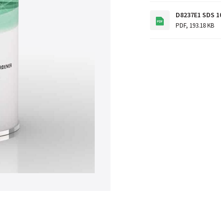
D8237E1 SDS 1
PDF
,
193.18 KB