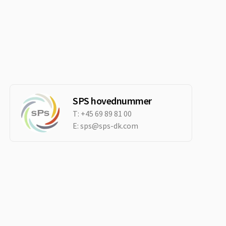
SPS hovednummer
T:
+45 69 89 81 00
E:
sps@sps-dk.com