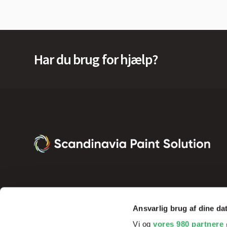
Har du brug for hjælp?
Ansvarlig brug af dine da
Vi og
vores 980 partnere