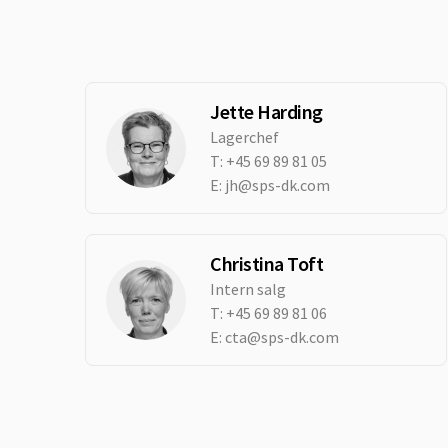
Jette Harding
Lagerchef
T:
+45 69 89 81 05
E:
jh@sps-dk.com
Christina Toft
Intern salg
T:
+45 69 89 81 06
E:
cta@sps-dk.com