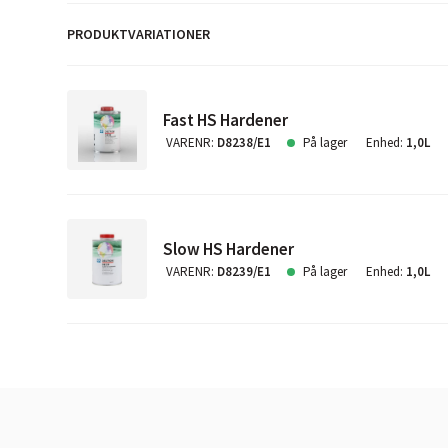
PRODUKTVARIATIONER
Fast HS Hardener
VARENR
:
D8238/E1
På lager
Enhed
:
1,0L
Slow HS Hardener
VARENR
:
D8239/E1
På lager
Enhed
:
1,0L