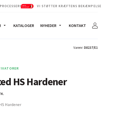
 PROCESSERNE
VI STØTTER KRÆFTENS BEKÆMPELSE
R
KATALOGER
NYHEDER
KONTAKT
Varenr:
D8237/E1
TIVATORER
ted HS Hardener
TK.
 HS Hardener