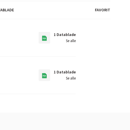
TABLADE
FAVORIT
1 Datablade
Se alle
1 Datablade
Se alle