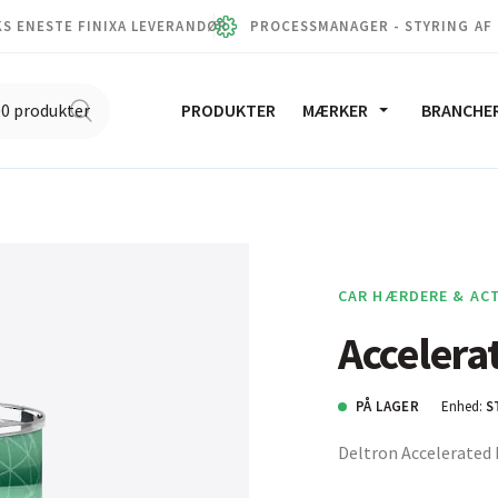
S ENESTE FINIXA LEVERANDØR
PROCESSMANAGER - STYRING AF
PRODUKTER
MÆRKER
BRANCHE
CAR HÆRDERE & AC
Accelera
PÅ LAGER
Enhed:
S
Deltron Accelerated