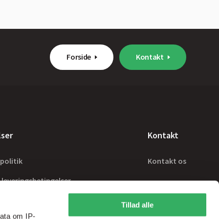
Forside
Kontakt
lser
Kontakt
politik
Kontakt os
 leveringsbetingelser
Tillad alle
ata om IP-