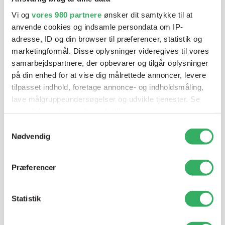
blandeanlægsløsning, kan vi hjælpe dig.
Vi og
vores 980 partnere
ønsker dit samtykke til at
anvende cookies og indsamle persondata om IP-
adresse, ID og din browser til præferencer, statistik og
Mandag - Torsdag
07:00-15:30
marketingformål. Disse oplysninger videregives til vores
samarbejdspartnere, der opbevarer og tilgår oplysninger
på din enhed for at vise dig målrettede annoncer, levere
Fredag
07:00-13:45
tilpasset indhold, foretage annonce- og indholdsmåling,
lave målgruppeundersøgelser og udvikle tjenester. Se
mere information under
indstillinger
og i vores
persondatapolitik. Du kan altid trække dit samtykke
Samtykkevalg
tilbage eller ændre indstillinger fra vores
Nødvendig
"Cookiedeklaration", eller ved at trykke på "Privacy
trigger" ikonet.
Præferencer
Jette Harding
Dine valg anvendes på hele websitet.
Lagerchef
Statistik
T:
+45 69 89 81 05
Vi bruger cookies til at tilpasse vores indhold og
E:
jh@sps-dk.com
annoncer, til at vise dig funktioner til sociale medier og til