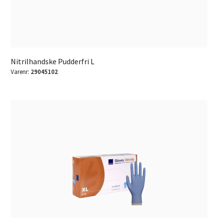
Nitrilhandske Pudderfri L
Varenr:
29045102