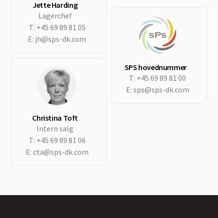
Jette Harding
Lagerchef
T:
+45 69 89 81 05
E:
jh@sps-dk.com
SPS hovednummer
T:
+45 69 89 81 00
E:
sps@sps-dk.com
Christina Toft
Intern salg
T:
+45 69 89 81 06
E:
cta@sps-dk.com