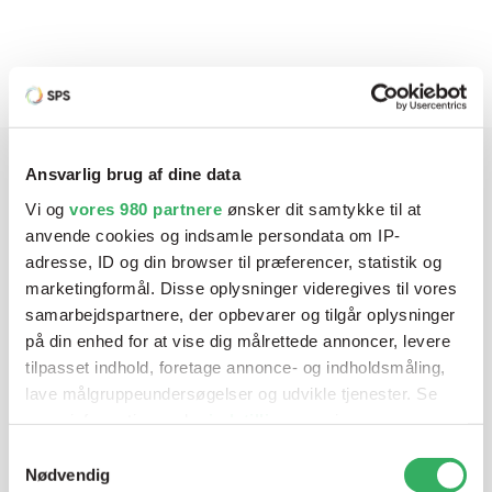
Produktbeskrivelse
P422-serien
Ansvarlig brug af dine data
Har du brug for hjælp? Vi sidder
Vi og
vores 980 partnere
ønsker dit samtykke til at
anvende cookies og indsamle persondata om IP-
klar ved telefonen
adresse, ID og din browser til præferencer, statistik og
marketingformål. Disse oplysninger videregives til vores
Vi tilbyder et bredt sortiment af produkter til
samarbejdspartnere, der opbevarer og tilgår oplysninger
autolakering. Lige meget om du skal bruge en enkelt farve,
på din enhed for at vise dig målrettede annoncer, levere
en sprøjtepistol eller om du har behov for en
tilpasset indhold, foretage annonce- og indholdsmåling,
blandeanlægsløsning, kan vi hjælpe dig.
lave målgruppeundersøgelser og udvikle tjenester. Se
mere information under
indstillinger
og i vores
persondatapolitik. Du kan altid trække dit samtykke
Samtykkevalg
Mandag - Torsdag
07:00-15:30
tilbage eller ændre indstillinger fra vores
Nødvendig