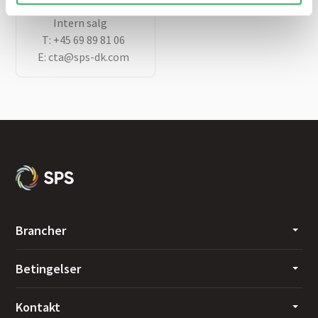
Christina Toft
Intern salg
T:
+45 69 89 81 06
E:
cta@sps-dk.com
Brancher
Betingelser
Kontakt