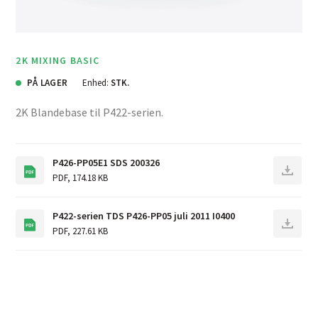
2K MIXING BASIC
PÅ LAGER
Enhed:
STK.
2K Blandebase til P422-serien.
P426-PP05E1 SDS 200326
PDF
,
174.18 KB
P422-serien TDS P426-PP05 juli 2011 I0400
PDF
,
227.61 KB