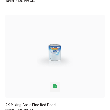
Varenr:
P426-PP60/E1
2K Mixing Basic Fine Red Pearl
Varenr:
P426-PP61/E1