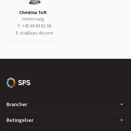
Christina Toft
Intern salg
T:
+45 69 89 81 06
E:
cta@sps-dk.com
Brancher
Betingelser