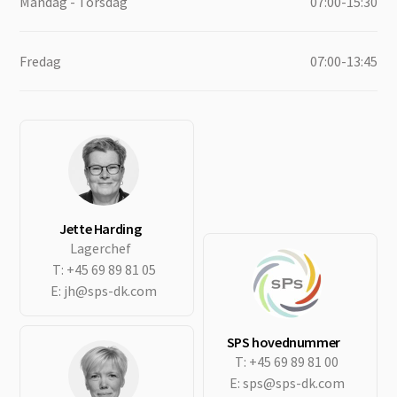
Mandag - Torsdag
07:00-15:30
Fredag
07:00-13:45
Jette Harding
Lagerchef
T:
+45 69 89 81 05
E:
jh@sps-dk.com
SPS hovednummer
T:
+45 69 89 81 00
E:
sps@sps-dk.com