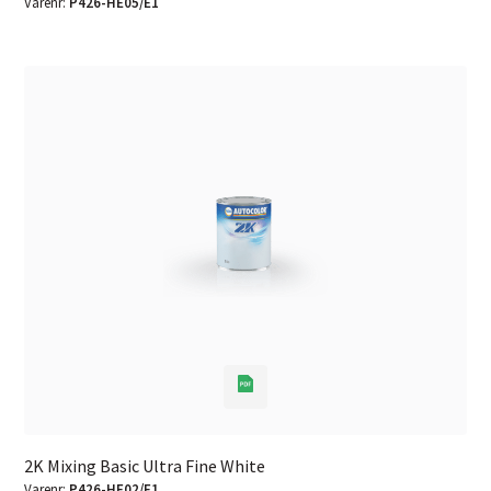
Varenr:
P426-HE05/E1
2K Mixing Basic Ultra Fine White
Varenr:
P426-HE02/E1