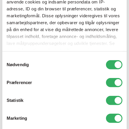
2K HS Mixing Basic Bright Amber
anvende cookies og indsamle persondata om IP-
Varenr:
P429-972/E1
adresse, ID og din browser til præferencer, statistik og
marketingformål. Disse oplysninger videregives til vores
samarbejdspartnere, der opbevarer og tilgår oplysninger
på din enhed for at vise dig målrettede annoncer, levere
tilpasset indhold, foretage annonce- og indholdsmåling,
lave målgruppeundersøgelser og udvikle tjenester. Se
mere information under
indstillinger
og i vores
persondatapolitik. Du kan altid trække dit samtykke
Samtykkevalg
tilbage eller ændre indstillinger fra vores
Nødvendig
"Cookiedeklaration", eller ved at trykke på "Privacy
trigger" ikonet.
Præferencer
Dine valg anvendes på hele websitet.
Statistik
Vi bruger cookies til at tilpasse vores indhold og
annoncer, til at vise dig funktioner til sociale medier og til
Marketing
at analysere vores trafik. Vi deler også oplysninger om
din brug af vores hjemmeside med vores partnere inden
2K HS Mixing Basic Bright Orange