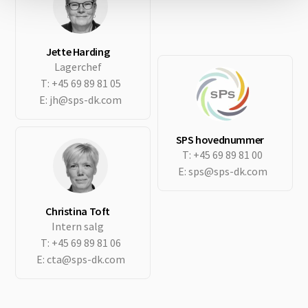
Jette Harding
Lagerchef
T:
+45 69 89 81 05
E:
jh@sps-dk.com
SPS hovednummer
T:
+45 69 89 81 00
E:
sps@sps-dk.com
Christina Toft
Intern salg
T:
+45 69 89 81 06
E:
cta@sps-dk.com