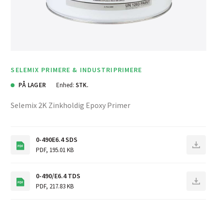
SELEMIX PRIMERE & INDUSTRIPRIMERE
PÅ LAGER
Enhed:
STK.
Selemix 2K Zinkholdig Epoxy Primer
0-490E6.4 SDS
PDF
,
195.01 KB
0-490/E6.4 TDS
PDF
,
217.83 KB