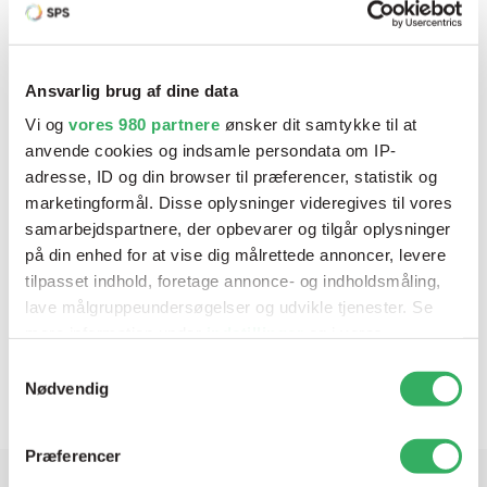
Ansvarlig brug af dine data
Vi og
vores 980 partnere
ønsker dit samtykke til at
anvende cookies og indsamle persondata om IP-
adresse, ID og din browser til præferencer, statistik og
marketingformål. Disse oplysninger videregives til vores
samarbejdspartnere, der opbevarer og tilgår oplysninger
på din enhed for at vise dig målrettede annoncer, levere
tilpasset indhold, foretage annonce- og indholdsmåling,
lave målgruppeundersøgelser og udvikle tjenester. Se
Selemix Epoxy Fortynder Slow
mere information under
indstillinger
og i vores
Varenr:
1-400/E5
V
persondatapolitik. Du kan altid trække dit samtykke
Samtykkevalg
tilbage eller ændre indstillinger fra vores
Nødvendig
"Cookiedeklaration", eller ved at trykke på "Privacy
trigger" ikonet.
Præferencer