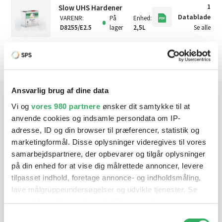
1
Slow UHS Hardener
Datablade
VARENR
:
På
Enhed
:
D8255/E2.5
lager
2,5L
Se alle
Ansvarlig brug af dine data
Vi og
vores 980 partnere
ønsker dit samtykke til at
Har du brug for hjælp? Vi sidder
anvende cookies og indsamle persondata om IP-
adresse, ID og din browser til præferencer, statistik og
klar ved telefonen
marketingformål. Disse oplysninger videregives til vores
samarbejdspartnere, der opbevarer og tilgår oplysninger
Vi tilbyder et bredt sortiment af produkter til
på din enhed for at vise dig målrettede annoncer, levere
autolakering. Lige meget om du skal bruge en enkelt farve,
tilpasset indhold, foretage annonce- og indholdsmåling,
en sprøjtepistol eller om du har behov for en
lave målgruppeundersøgelser og udvikle tjenester. Se
blandeanlægsløsning, kan vi hjælpe dig.
mere information under
indstillinger
og i vores
persondatapolitik. Du kan altid trække dit samtykke
Samtykkevalg