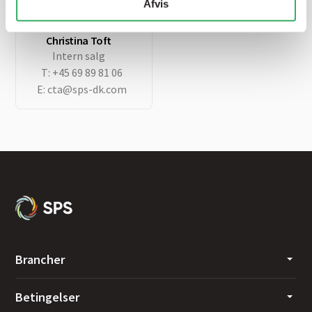
Afvis
Christina Toft
Intern salg
T:
+45 69 89 81 06
E:
cta@sps-dk.com
Brancher
Betingelser