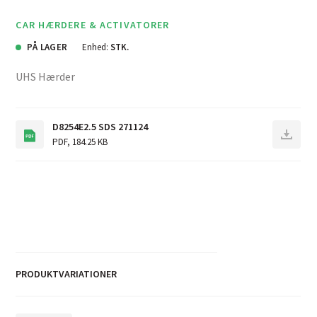
CAR HÆRDERE & ACTIVATORER
PÅ LAGER
Enhed:
STK.
UHS Hærder
D8254E2.5 SDS 271124
PDF
,
184.25 KB
PRODUKTVARIATIONER