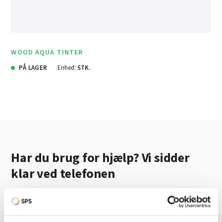
WOOD AQUA TINTER
PÅ LAGER
Enhed:
STK.
Har du brug for hjælp? Vi sidder
klar ved telefonen
Vi tilbyder et bredt sortiment af produkter til
autolakering. Lige meget om du skal bruge en enkelt farve,
en sprøjtepistol eller om du har behov for en