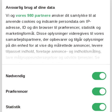
blandeanlægsløsning, kan vi hjælpe dig.
Ansvarlig brug af dine data
Vi og
vores 980 partnere
ønsker dit samtykke til at
anvende cookies og indsamle persondata om IP-
Mandag - Torsdag
07:00-15:30
adresse, ID og din browser til præferencer, statistik og
marketingformål. Disse oplysninger videregives til vores
samarbejdspartnere, der opbevarer og tilgår oplysninger
Fredag
07:00-13:45
på din enhed for at vise dig målrettede annoncer, levere
tilpasset indhold, foretage annonce- og indholdsmåling,
lave målgruppeundersøgelser og udvikle tjenester. Se
mere information under
indstillinger
og i vores
persondatapolitik. Du kan altid trække dit samtykke
Samtykkevalg
tilbage eller ændre indstillinger fra vores
Nødvendig
"Cookiedeklaration", eller ved at trykke på "Privacy
trigger" ikonet.
Jette Harding
Præferencer
Lagerchef
T:
+45 69 89 81 05
Dine valg anvendes på hele websitet.
E:
jh@sps-dk.com
Statistik
Vi bruger cookies til at tilpasse vores indhold og