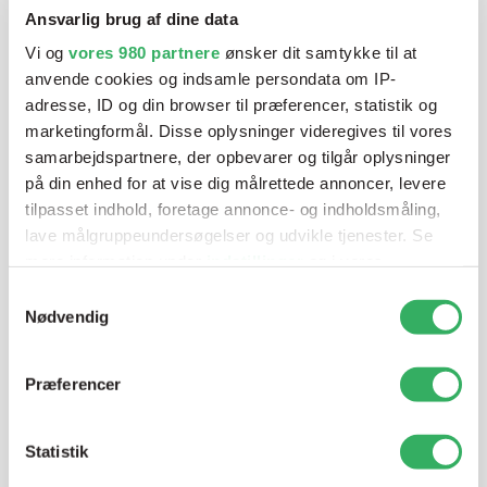
autolakering. Lige meget om du skal bruge en enkelt farve,
Ansvarlig brug af dine data
en sprøjtepistol eller om du har behov for en
Vi og
vores 980 partnere
ønsker dit samtykke til at
blandeanlægsløsning, kan vi hjælpe dig.
anvende cookies og indsamle persondata om IP-
adresse, ID og din browser til præferencer, statistik og
marketingformål. Disse oplysninger videregives til vores
Mandag - Torsdag
07:00-15:30
samarbejdspartnere, der opbevarer og tilgår oplysninger
på din enhed for at vise dig målrettede annoncer, levere
tilpasset indhold, foretage annonce- og indholdsmåling,
Fredag
07:00-13:45
lave målgruppeundersøgelser og udvikle tjenester. Se
mere information under
indstillinger
og i vores
persondatapolitik. Du kan altid trække dit samtykke
Samtykkevalg
tilbage eller ændre indstillinger fra vores
Nødvendig
"Cookiedeklaration", eller ved at trykke på "Privacy
trigger" ikonet.
Præferencer
Dine valg anvendes på hele websitet.
Jette Harding
Lagerchef
Statistik
Vi bruger cookies til at tilpasse vores indhold og
T:
+45 69 89 81 05