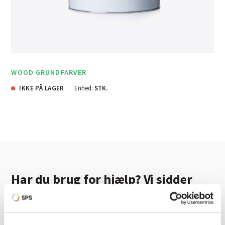
WOOD GRUNDFARVER
IKKE PÅ LAGER
Enhed:
STK.
Har du brug for hjælp? Vi sidder
klar ved telefonen
Vi tilbyder et bredt sortiment af produkter til