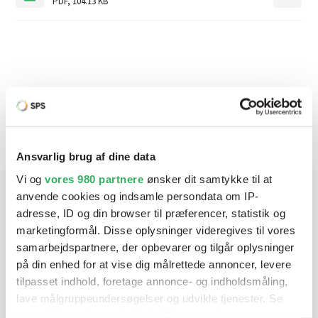
PDF
,
104.13 KB
Produktbeskrivelse
Ansvarlig brug af dine data
Vi og
vores 980 partnere
ønsker dit samtykke til at
anvende cookies og indsamle persondata om IP-
adresse, ID og din browser til præferencer, statistik og
Har du brug for hjælp? Vi sidder
marketingformål. Disse oplysninger videregives til vores
klar ved telefonen
samarbejdspartnere, der opbevarer og tilgår oplysninger
på din enhed for at vise dig målrettede annoncer, levere
Vi tilbyder et bredt sortiment af produkter til
tilpasset indhold, foretage annonce- og indholdsmåling,
autolakering. Lige meget om du skal bruge en enkelt farve,
lave målgruppeundersøgelser og udvikle tjenester. Se
en sprøjtepistol eller om du har behov for en
mere information under
indstillinger
og i vores