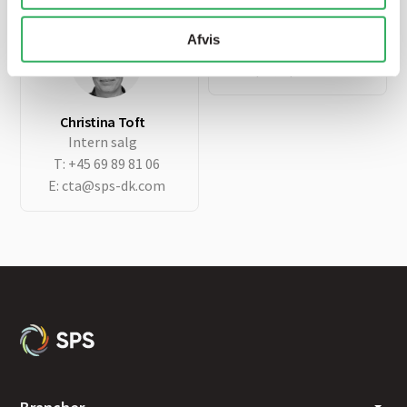
SPS hovednummer
Afvis
T:
+45 69 89 81 00
E:
sps@sps-dk.com
Christina Toft
Intern salg
T:
+45 69 89 81 06
E:
cta@sps-dk.com