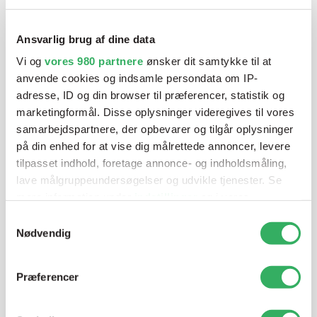
klar ved telefonen
Ansvarlig brug af dine data
Vi tilbyder et bredt sortiment af produkter til
Vi og
vores 980 partnere
ønsker dit samtykke til at
autolakering. Lige meget om du skal bruge en enkelt farve,
anvende cookies og indsamle persondata om IP-
en sprøjtepistol eller om du har behov for en
adresse, ID og din browser til præferencer, statistik og
blandeanlægsløsning, kan vi hjælpe dig.
marketingformål. Disse oplysninger videregives til vores
samarbejdspartnere, der opbevarer og tilgår oplysninger
på din enhed for at vise dig målrettede annoncer, levere
Mandag - Torsdag
07:00-15:30
tilpasset indhold, foretage annonce- og indholdsmåling,
lave målgruppeundersøgelser og udvikle tjenester. Se
Fredag
07:00-13:45
mere information under
indstillinger
og i vores
persondatapolitik. Du kan altid trække dit samtykke
Samtykkevalg
tilbage eller ændre indstillinger fra vores
Nødvendig
"Cookiedeklaration", eller ved at trykke på "Privacy
trigger" ikonet.
Præferencer
Dine valg anvendes på hele websitet.