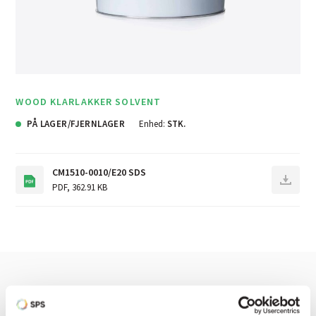
WOOD KLARLAKKER SOLVENT
PÅ LAGER/FJERNLAGER
Enhed:
STK.
CM1510-0010/E20 SDS
PDF
,
362.91 KB
Har du brug for hjælp? Vi sidder