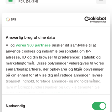
PDF
,
157.43 KB
Ansvarlig brug af dine data
Har du brug for hjælp? Vi sidder
Vi og
vores 980 partnere
ønsker dit samtykke til at
klar ved telefonen
anvende cookies og indsamle persondata om IP-
adresse, ID og din browser til præferencer, statistik og
Vi tilbyder et bredt sortiment af produkter til
marketingformål. Disse oplysninger videregives til vores
autolakering. Lige meget om du skal bruge en enkelt farve,
samarbejdspartnere, der opbevarer og tilgår oplysninger
på din enhed for at vise dig målrettede annoncer, levere
en sprøjtepistol eller om du har behov for en
tilpasset indhold, foretage annonce- og indholdsmåling,
blandeanlægsløsning, kan vi hjælpe dig.
lave målgruppeundersøgelser og udvikle tjenester. Se
mere information under
indstillinger
og i vores
persondatapolitik. Du kan altid trække dit samtykke
Mandag - Torsdag
07:00-15:30
Samtykkevalg
tilbage eller ændre indstillinger fra vores
Nødvendig
"Cookiedeklaration", eller ved at trykke på "Privacy