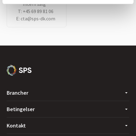
Intern salg
T:
+45 69 89 81 06
E:
cta@sps-dk.com
Brancher
Betingelser
Kontakt