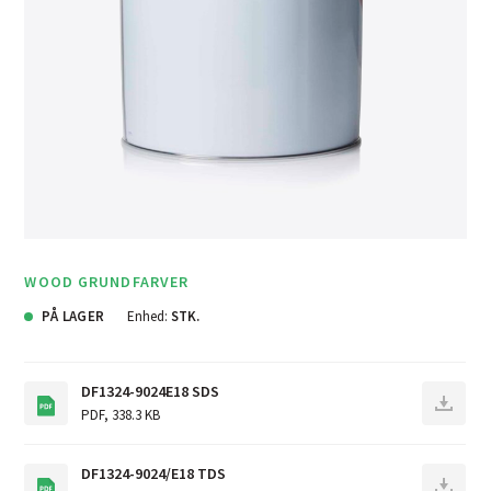
WOOD GRUNDFARVER
PÅ LAGER
Enhed:
STK.
DF1324-9024E18 SDS
PDF
,
338.3 KB
DF1324-9024/E18 TDS