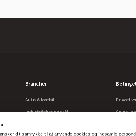
Brancher
Betinge
Auto & lastbil
Privatlivs
Industrilakering stål
Salgs- og
Industrilakering træ
Lovkrav
ta
ønsker dit samtykke til at anvende cookies og indsamle persond