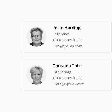
Jette Harding
Lagerchef
T:
+45 69 89 81 05
E:
jh@sps-dk.com
Christina Toft
Intern salg
T:
+45 69 89 81 06
E:
cta@sps-dk.com