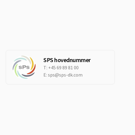
SPS hovednummer
T:
+45 69 89 81 00
E:
sps@sps-dk.com