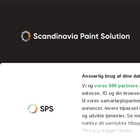
Ansvarlig brug af dine da
Vi og
vores 980 partnere
adresse, ID og din browser
til vores samarbejdspartner
annoncer, levere tilpasse
og udvikle tjenester. Se m
Vi tilbyder innovative produkter og effektive processer, der sik
trække dit samtykke tilbage
resultater og rentabilitet, samt hjælp og undervisning af vores 
"Privacy trigger" ikonet.