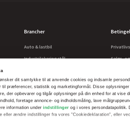
Brancher
Betinge
Auto & lastbil
Privatlivs
Industrilakering stål
Salgs- og
Industrilakering træ
Lovkrav
ta
ønsker dit samtykke til at anvende cookies og indsamle persond
Tilbehør
 til præferencer, statistik og marketingformål. Disse oplysninger
e, der opbevarer og tilgår oplysninger på din enhed for at vise d
t indhold, foretage annonce- og indholdsmåling, lave målgruppeu
ere information under
indstillinger
og i vores persondatapolitik. 
rer optimale
 eller ændre indstillinger fra vores "Cookiedeklaration", eller ve
erfarne teknikker.