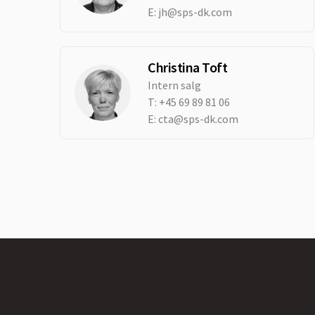
E:
jh@sps-dk.com
Christina Toft
Intern salg
T:
+45 69 89 81 06
E:
cta@sps-dk.com