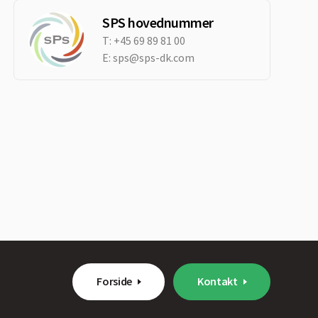
SPS hovednummer
T:
+45 69 89 81 00
E:
sps@sps-dk.com
Forside
Kontakt