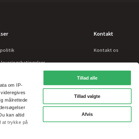
lser
Kontakt
politik
Kontakt os
 leveringsbetingelser
Tillad alle
ata om IP-
 videregives
Tillad valgte
ig målrettede
ndersøgelser
Afvis
Du kan altid
d at trykke på