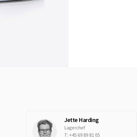
Jette Harding
Lagerchef
T:
+45 69 89 81 05