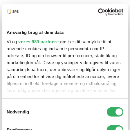
Har du brug for hjælp? Vi sidder
Ansvarlig brug af dine data
klar ved telefonen
Vi og
vores 980 partnere
ønsker dit samtykke til at
anvende cookies og indsamle persondata om IP-
Vi tilbyder et bredt sortiment af produkter til
adresse, ID og din browser til præferencer, statistik og
autolakering. Lige meget om du skal bruge en enkelt farve,
marketingformål. Disse oplysninger videregives til vores
en sprøjtepistol eller om du har behov for en
samarbejdspartnere, der opbevarer og tilgår oplysninger
blandeanlægsløsning, kan vi hjælpe dig.
på din enhed for at vise dig målrettede annoncer, levere
tilpasset indhold, foretage annonce- og indholdsmåling,
lave målgruppeundersøgelser og udvikle tjenester. Se
Mandag - Torsdag
07:00-15:30
mere information under
indstillinger
og i vores
persondatapolitik. Du kan altid trække dit samtykke
Samtykkevalg
tilbage eller ændre indstillinger fra vores
Nødvendig
Fredag
07:00-13:45
"Cookiedeklaration", eller ved at trykke på "Privacy
trigger" ikonet.
Præferencer