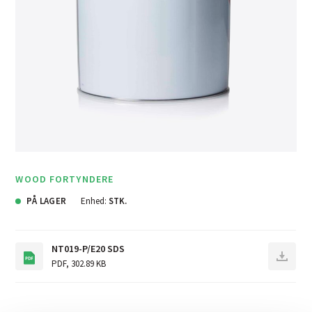
WOOD FORTYNDERE
PÅ LAGER
Enhed:
STK.
NT019-P/E20 SDS
PDF
,
302.89 KB