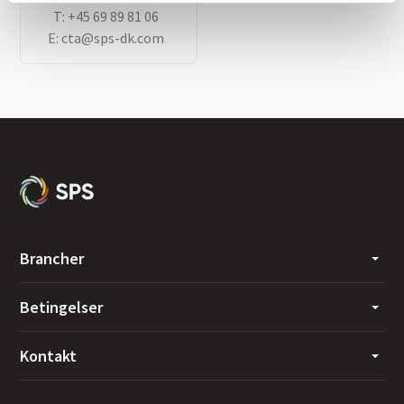
T:
+45 69 89 81 06
E:
cta@sps-dk.com
Brancher
Betingelser
Kontakt