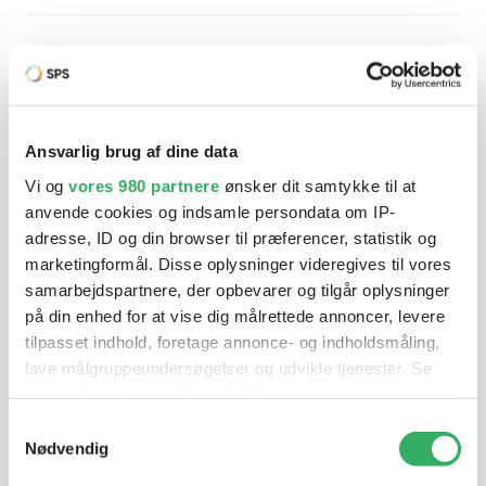
Ansvarlig brug af dine data
Har du brug for hjælp? Vi sidder
Vi og
vores 980 partnere
ønsker dit samtykke til at
klar ved telefonen
anvende cookies og indsamle persondata om IP-
adresse, ID og din browser til præferencer, statistik og
Vi tilbyder et bredt sortiment af produkter til
marketingformål. Disse oplysninger videregives til vores
autolakering. Lige meget om du skal bruge en enkelt farve,
samarbejdspartnere, der opbevarer og tilgår oplysninger
en sprøjtepistol eller om du har behov for en
på din enhed for at vise dig målrettede annoncer, levere
blandeanlægsløsning, kan vi hjælpe dig.
tilpasset indhold, foretage annonce- og indholdsmåling,
lave målgruppeundersøgelser og udvikle tjenester. Se
mere information under
indstillinger
og i vores
Mandag - Torsdag
07:00-15:30
persondatapolitik. Du kan altid trække dit samtykke
Samtykkevalg
tilbage eller ændre indstillinger fra vores
Nødvendig
"Cookiedeklaration", eller ved at trykke på "Privacy
Fredag
07:00-13:45