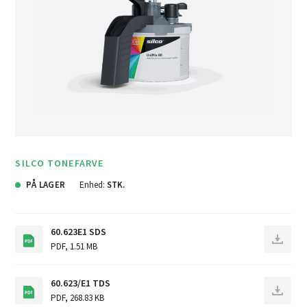
SILCO TONEFARVE
PÅ LAGER
Enhed:
STK.
60.623E1 SDS
PDF
,
1.51 MB
60.623/E1 TDS
PDF
,
268.83 KB