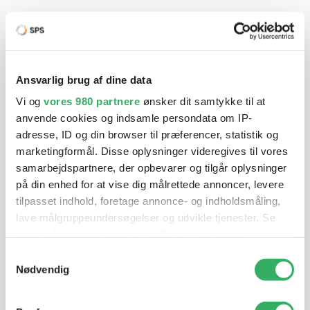
Har du brug for hjælp? Vi sidder
klar ved telefonen
Ansvarlig brug af dine data
Vi tilbyder et bredt sortiment af produkter til
autolakering. Lige meget om du skal bruge en enkelt farve,
Vi og
vores 980 partnere
ønsker dit samtykke til at
en sprøjtepistol eller om du har behov for en
anvende cookies og indsamle persondata om IP-
adresse, ID og din browser til præferencer, statistik og
blandeanlægsløsning, kan vi hjælpe dig.
marketingformål. Disse oplysninger videregives til vores
samarbejdspartnere, der opbevarer og tilgår oplysninger
Mandag - Torsdag
07:00-15:30
på din enhed for at vise dig målrettede annoncer, levere
tilpasset indhold, foretage annonce- og indholdsmåling,
lave målgruppeundersøgelser og udvikle tjenester. Se
Fredag
07:00-13:45
mere information under
indstillinger
og i vores
persondatapolitik. Du kan altid trække dit samtykke
Samtykkevalg
tilbage eller ændre indstillinger fra vores
Nødvendig
"Cookiedeklaration", eller ved at trykke på "Privacy
trigger" ikonet.