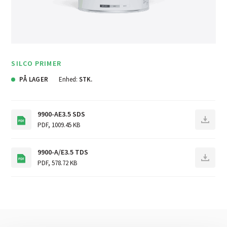
SILCO PRIMER
PÅ LAGER
Enhed:
STK.
9900-AE3.5 SDS
PDF
,
1009.45 KB
9900-A/E3.5 TDS
PDF
,
578.72 KB