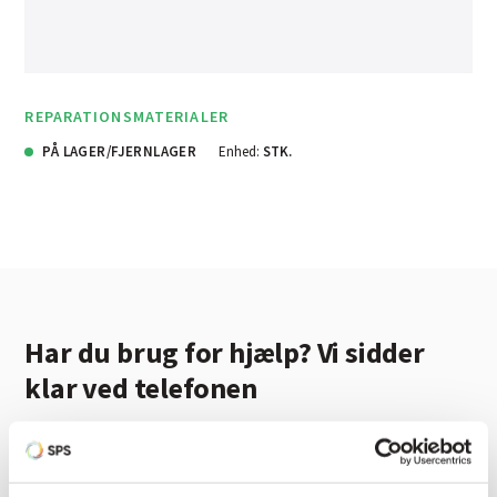
REPARATIONSMATERIALER
PÅ LAGER/FJERNLAGER
Enhed:
STK.
Har du brug for hjælp? Vi sidder
klar ved telefonen
Vi tilbyder et bredt sortiment af produkter til
autolakering. Lige meget om du skal bruge en enkelt farve,
en sprøjtepistol eller om du har behov for en