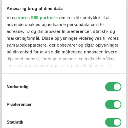
blandeanlægsløsning, kan vi hjælpe dig.
Ansvarlig brug af dine data
Vi og
vores 980 partnere
ønsker dit samtykke til at
anvende cookies og indsamle persondata om IP-
Mandag - Torsdag
07:00-15:30
adresse, ID og din browser til præferencer, statistik og
marketingformål. Disse oplysninger videregives til vores
samarbejdspartnere, der opbevarer og tilgår oplysninger
Fredag
07:00-13:45
på din enhed for at vise dig målrettede annoncer, levere
tilpasset indhold, foretage annonce- og indholdsmåling,
lave målgruppeundersøgelser og udvikle tjenester. Se
mere information under
indstillinger
og i vores
persondatapolitik. Du kan altid trække dit samtykke
Samtykkevalg
tilbage eller ændre indstillinger fra vores
Nødvendig
"Cookiedeklaration", eller ved at trykke på "Privacy
trigger" ikonet.
Jette Harding
Præferencer
Lagerchef
T:
+45 69 89 81 05
Dine valg anvendes på hele websitet.
E:
jh@sps-dk.com
Statistik
Vi bruger cookies til at tilpasse vores indhold og