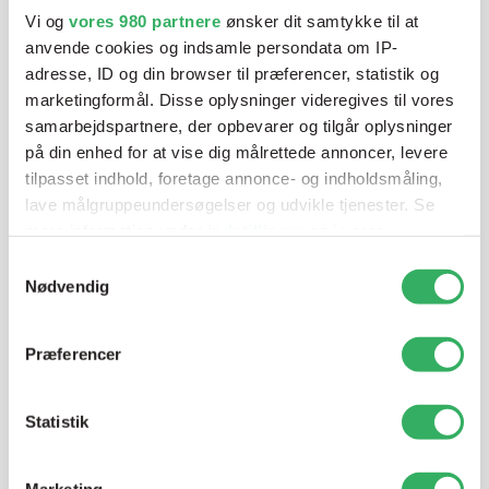
blandeanlægsløsning, kan vi hjælpe dig.
Vi og
vores 980 partnere
ønsker dit samtykke til at
anvende cookies og indsamle persondata om IP-
adresse, ID og din browser til præferencer, statistik og
Mandag - Torsdag
07:00-15:30
marketingformål. Disse oplysninger videregives til vores
samarbejdspartnere, der opbevarer og tilgår oplysninger
på din enhed for at vise dig målrettede annoncer, levere
Fredag
07:00-13:45
tilpasset indhold, foretage annonce- og indholdsmåling,
lave målgruppeundersøgelser og udvikle tjenester. Se
mere information under
indstillinger
og i vores
persondatapolitik. Du kan altid trække dit samtykke
Samtykkevalg
tilbage eller ændre indstillinger fra vores
Nødvendig
"Cookiedeklaration", eller ved at trykke på "Privacy
trigger" ikonet.
Præferencer
Jette Harding
Lagerchef
Dine valg anvendes på hele websitet.
T:
+45 69 89 81 05
Statistik
E:
jh@sps-dk.com
Vi bruger cookies til at tilpasse vores indhold og
annoncer, til at vise dig funktioner til sociale medier og til
Marketing