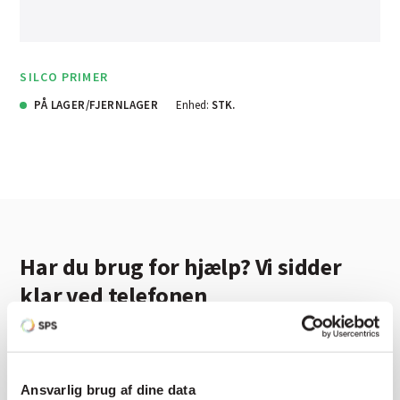
SILCO PRIMER
PÅ LAGER/FJERNLAGER
Enhed:
STK.
Har du brug for hjælp? Vi sidder
klar ved telefonen
Vi tilbyder et bredt sortiment af produkter til
autolakering. Lige meget om du skal bruge en enkelt farve,
en sprøjtepistol eller om du har behov for en
Ansvarlig brug af dine data