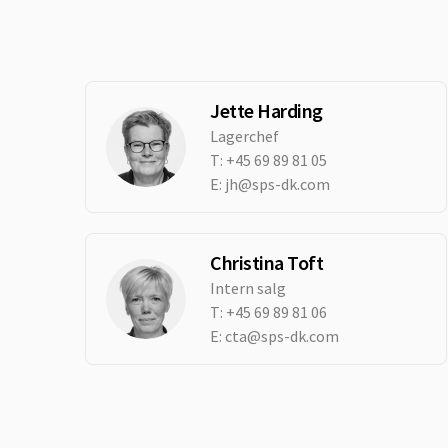
Jette Harding
Lagerchef
T:
+45 69 89 81 05
E:
jh@sps-dk.com
Christina Toft
Intern salg
T:
+45 69 89 81 06
E:
cta@sps-dk.com