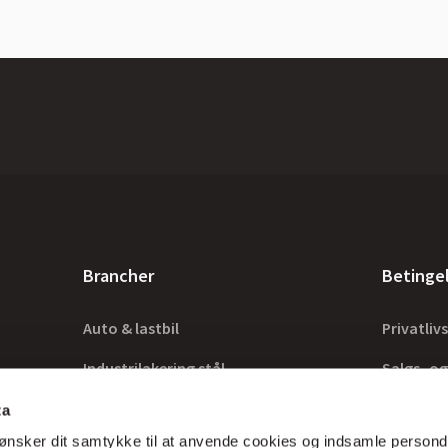
Brancher
Betinge
Auto & lastbil
Privatlivs
Industrilakering stål
Salgs- og
Industrilakering træ
Lovkrav
ta
ønsker dit samtykke til at anvende cookies og indsamle persond