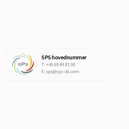
SPS hovednummer
T:
+45 69 89 81 00
E:
sps@sps-dk.com