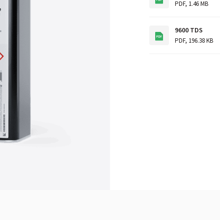
PDF
,
1.46 MB
9600 TDS
PDF
,
196.38 KB