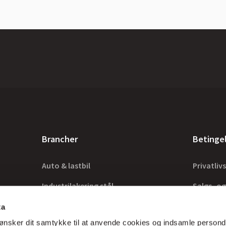
Brancher
Betinge
Auto & lastbil
Privatlivs
Industrilakering stål
Salgs- og
Industrilakering træ
Lovkrav
ta
ønsker dit samtykke til at anvende cookies og indsamle persond