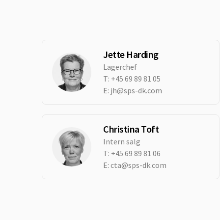
Jette Harding
Lagerchef
T:
+45 69 89 81 05
E:
jh@sps-dk.com
Christina Toft
Intern salg
T:
+45 69 89 81 06
E:
cta@sps-dk.com