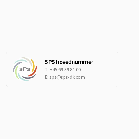
SPS hovednummer
T:
+45 69 89 81 00
E:
sps@sps-dk.com