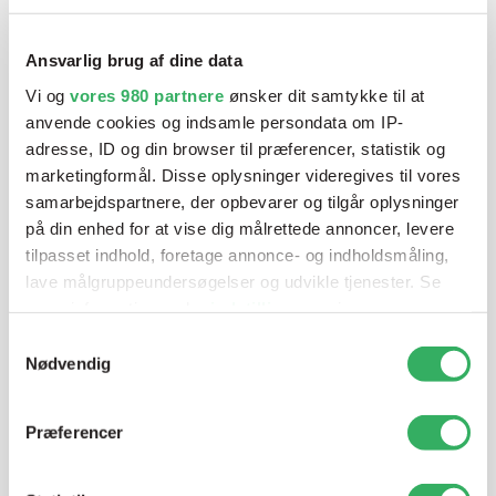
klar ved telefonen
Ansvarlig brug af dine data
Vi tilbyder et bredt sortiment af produkter til
autolakering. Lige meget om du skal bruge en enkelt farve,
Vi og
vores 980 partnere
ønsker dit samtykke til at
anvende cookies og indsamle persondata om IP-
en sprøjtepistol eller om du har behov for en
adresse, ID og din browser til præferencer, statistik og
blandeanlægsløsning, kan vi hjælpe dig.
marketingformål. Disse oplysninger videregives til vores
samarbejdspartnere, der opbevarer og tilgår oplysninger
på din enhed for at vise dig målrettede annoncer, levere
Mandag - Torsdag
07:00-15:30
tilpasset indhold, foretage annonce- og indholdsmåling,
lave målgruppeundersøgelser og udvikle tjenester. Se
Fredag
07:00-13:45
mere information under
indstillinger
og i vores
persondatapolitik. Du kan altid trække dit samtykke
Samtykkevalg
tilbage eller ændre indstillinger fra vores
Nødvendig
"Cookiedeklaration", eller ved at trykke på "Privacy
trigger" ikonet.
Præferencer
Dine valg anvendes på hele websitet.