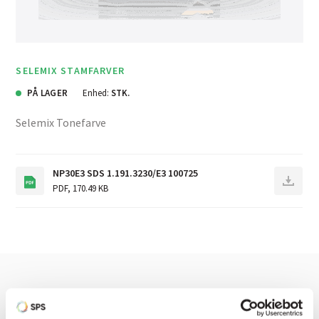
SELEMIX STAMFARVER
PÅ LAGER
Enhed:
STK.
Selemix Tonefarve
NP30E3 SDS 1.191.3230/E3 100725
PDF
,
170.49 KB
Har du brug for hjælp? Vi sidder