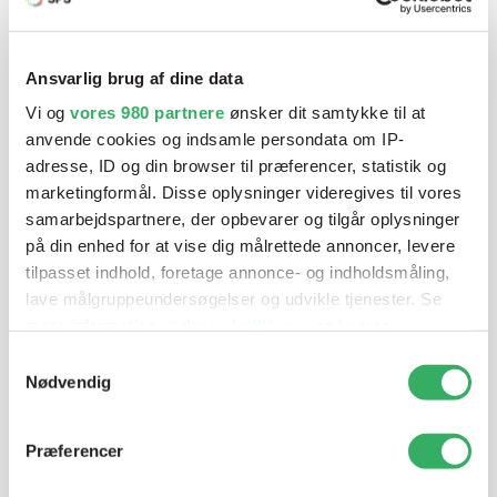
Har du brug for hjælp? Vi sidder
klar ved telefonen
Ansvarlig brug af dine data
Vi tilbyder et bredt sortiment af produkter til
Vi og
vores 980 partnere
ønsker dit samtykke til at
autolakering. Lige meget om du skal bruge en enkelt farve,
anvende cookies og indsamle persondata om IP-
en sprøjtepistol eller om du har behov for en
adresse, ID og din browser til præferencer, statistik og
blandeanlægsløsning, kan vi hjælpe dig.
marketingformål. Disse oplysninger videregives til vores
samarbejdspartnere, der opbevarer og tilgår oplysninger
på din enhed for at vise dig målrettede annoncer, levere
Mandag - Torsdag
07:00-15:30
tilpasset indhold, foretage annonce- og indholdsmåling,
lave målgruppeundersøgelser og udvikle tjenester. Se
mere information under
indstillinger
og i vores
Fredag
07:00-13:45
persondatapolitik. Du kan altid trække dit samtykke
Samtykkevalg
tilbage eller ændre indstillinger fra vores
Nødvendig
"Cookiedeklaration", eller ved at trykke på "Privacy
trigger" ikonet.
Præferencer
Dine valg anvendes på hele websitet.