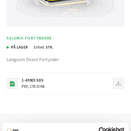
SELEMIX FORTYNDERE
PÅ LAGER
Enhed:
STK.
Langsom Direct Fortynder
1-470E5 SDS
PDF
,
178.33 KB