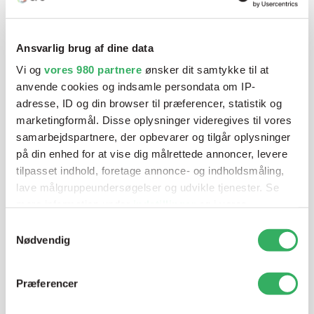
Har du brug for hjælp? Vi sidder
klar ved telefonen
Ansvarlig brug af dine data
Vi tilbyder et bredt sortiment af produkter til
Vi og
vores 980 partnere
ønsker dit samtykke til at
autolakering. Lige meget om du skal bruge en enkelt farve,
anvende cookies og indsamle persondata om IP-
en sprøjtepistol eller om du har behov for en
adresse, ID og din browser til præferencer, statistik og
blandeanlægsløsning, kan vi hjælpe dig.
marketingformål. Disse oplysninger videregives til vores
samarbejdspartnere, der opbevarer og tilgår oplysninger
på din enhed for at vise dig målrettede annoncer, levere
Mandag - Torsdag
07:00-15:30
tilpasset indhold, foretage annonce- og indholdsmåling,
lave målgruppeundersøgelser og udvikle tjenester. Se
mere information under
indstillinger
og i vores
Fredag
07:00-13:45
persondatapolitik. Du kan altid trække dit samtykke
Samtykkevalg
tilbage eller ændre indstillinger fra vores
Nødvendig
"Cookiedeklaration", eller ved at trykke på "Privacy
trigger" ikonet.
Præferencer
Dine valg anvendes på hele websitet.