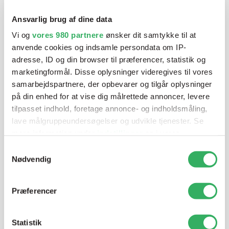
Vi tilbyder et bredt sortiment af produkter til
Ansvarlig brug af dine data
autolakering. Lige meget om du skal bruge en enkelt farve,
Vi og
vores 980 partnere
ønsker dit samtykke til at
en sprøjtepistol eller om du har behov for en
anvende cookies og indsamle persondata om IP-
blandeanlægsløsning, kan vi hjælpe dig.
adresse, ID og din browser til præferencer, statistik og
marketingformål. Disse oplysninger videregives til vores
samarbejdspartnere, der opbevarer og tilgår oplysninger
Mandag - Torsdag
07:00-15:30
på din enhed for at vise dig målrettede annoncer, levere
tilpasset indhold, foretage annonce- og indholdsmåling,
lave målgruppeundersøgelser og udvikle tjenester. Se
Fredag
07:00-13:45
mere information under
indstillinger
og i vores
persondatapolitik. Du kan altid trække dit samtykke
Samtykkevalg
tilbage eller ændre indstillinger fra vores
Nødvendig
"Cookiedeklaration", eller ved at trykke på "Privacy
trigger" ikonet.
Præferencer
Dine valg anvendes på hele websitet.
Jette Harding
Statistik