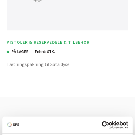
PISTOLER & RESERVEDELE & TILBEHØR
PÅ LAGER
Enhed:
STK.
Tætningspakning til Sata dyse
Har du brug for hjælp? Vi sidder
klar ved telefonen