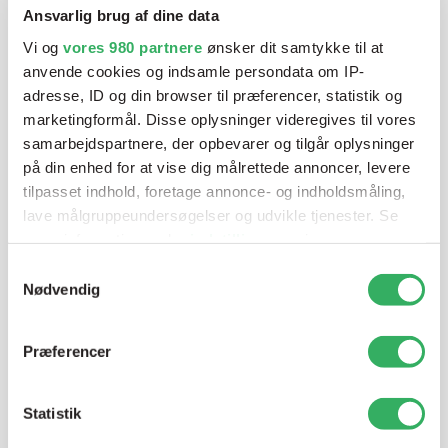
autolakering. Lige meget om du skal bruge en enkelt farve,
Ansvarlig brug af dine data
en sprøjtepistol eller om du har behov for en
Vi og
vores 980 partnere
ønsker dit samtykke til at
blandeanlægsløsning, kan vi hjælpe dig.
anvende cookies og indsamle persondata om IP-
adresse, ID og din browser til præferencer, statistik og
marketingformål. Disse oplysninger videregives til vores
Mandag - Torsdag
07:00-15:30
samarbejdspartnere, der opbevarer og tilgår oplysninger
på din enhed for at vise dig målrettede annoncer, levere
tilpasset indhold, foretage annonce- og indholdsmåling,
Fredag
07:00-13:45
lave målgruppeundersøgelser og udvikle tjenester. Se
mere information under
indstillinger
og i vores
persondatapolitik. Du kan altid trække dit samtykke
Samtykkevalg
tilbage eller ændre indstillinger fra vores
Nødvendig
"Cookiedeklaration", eller ved at trykke på "Privacy
trigger" ikonet.
Præferencer
Dine valg anvendes på hele websitet.
Jette Harding
Lagerchef
Statistik
Vi bruger cookies til at tilpasse vores indhold og
T:
+45 69 89 81 05