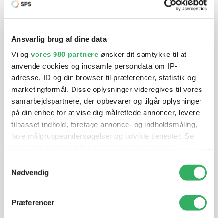
Har du brug for hjælp? Vi sidder
klar ved telefonen
Ansvarlig brug af dine data
Vi tilbyder et bredt sortiment af produkter til
Vi og
vores 980 partnere
ønsker dit samtykke til at
anvende cookies og indsamle persondata om IP-
autolakering. Lige meget om du skal bruge en enkelt farve,
adresse, ID og din browser til præferencer, statistik og
en sprøjtepistol eller om du har behov for en
marketingformål. Disse oplysninger videregives til vores
blandeanlægsløsning, kan vi hjælpe dig.
samarbejdspartnere, der opbevarer og tilgår oplysninger
på din enhed for at vise dig målrettede annoncer, levere
tilpasset indhold, foretage annonce- og indholdsmåling,
Mandag - Torsdag
07:00-15:30
lave målgruppeundersøgelser og udvikle tjenester. Se
mere information under
indstillinger
og i vores
Fredag
07:00-13:45
persondatapolitik. Du kan altid trække dit samtykke
Samtykkevalg
tilbage eller ændre indstillinger fra vores
Nødvendig
"Cookiedeklaration", eller ved at trykke på "Privacy
trigger" ikonet.
Præferencer
Dine valg anvendes på hele websitet.