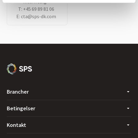
Intern salg
T:
+45 69 89 81 06
E:
cta@sps-dk.com
Brancher
Betingelser
Kontakt