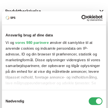
Produktbeskrivelse
Ansvarlig brug af dine data
Har du brug for hjælp? Vi sidder
Vi og
vores 980 partnere
ønsker dit samtykke til at
klar ved telefonen
anvende cookies og indsamle persondata om IP-
adresse, ID og din browser til præferencer, statistik og
Vi tilbyder et bredt sortiment af produkter til
marketingformål. Disse oplysninger videregives til vores
autolakering. Lige meget om du skal bruge en enkelt farve,
samarbejdspartnere, der opbevarer og tilgår oplysninger
en sprøjtepistol eller om du har behov for en
på din enhed for at vise dig målrettede annoncer, levere
blandeanlægsløsning, kan vi hjælpe dig.
tilpasset indhold, foretage annonce- og indholdsmåling,
lave målgruppeundersøgelser og udvikle tjenester. Se
mere information under
indstillinger
og i vores
Mandag - Torsdag
07:00-15:30
persondatapolitik. Du kan altid trække dit samtykke
Samtykkevalg
tilbage eller ændre indstillinger fra vores
Nødvendig
"Cookiedeklaration", eller ved at trykke på "Privacy