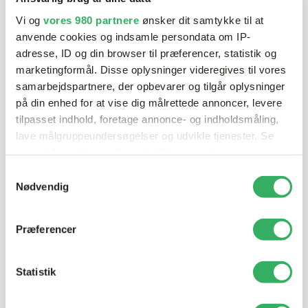
blandeanlægsløsning, kan vi hjælpe dig.
Vi og
vores 980 partnere
ønsker dit samtykke til at
anvende cookies og indsamle persondata om IP-
adresse, ID og din browser til præferencer, statistik og
Mandag - Torsdag
07:00-15:30
marketingformål. Disse oplysninger videregives til vores
samarbejdspartnere, der opbevarer og tilgår oplysninger
på din enhed for at vise dig målrettede annoncer, levere
Fredag
07:00-13:45
tilpasset indhold, foretage annonce- og indholdsmåling,
lave målgruppeundersøgelser og udvikle tjenester. Se
mere information under
indstillinger
og i vores
persondatapolitik. Du kan altid trække dit samtykke
Samtykkevalg
tilbage eller ændre indstillinger fra vores
Nødvendig
"Cookiedeklaration", eller ved at trykke på "Privacy
trigger" ikonet.
Præferencer
Jette Harding
Dine valg anvendes på hele websitet.
Lagerchef
Statistik
T:
+45 69 89 81 05
Vi bruger cookies til at tilpasse vores indhold og
E:
jh@sps-dk.com
annoncer, til at vise dig funktioner til sociale medier og til