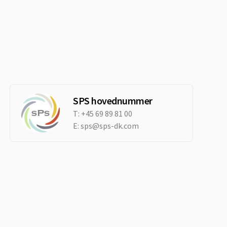
SPS hovednummer
T:
+45 69 89 81 00
E:
sps@sps-dk.com