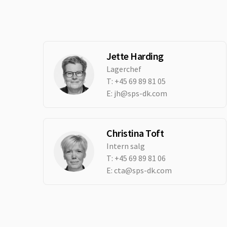
Jette Harding
Lagerchef
T:
+45 69 89 81 05
E:
jh@sps-dk.com
Christina Toft
Intern salg
T:
+45 69 89 81 06
E:
cta@sps-dk.com