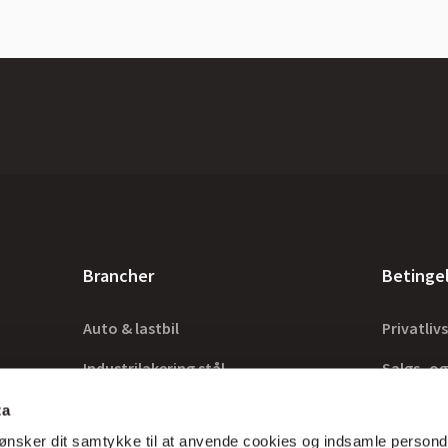
Brancher
Betinge
Auto & lastbil
Privatlivs
Industrilakering stål
Salgs- og
Industrilakering træ
Lovkrav
ta
ønsker dit samtykke til at anvende cookies og indsamle persond