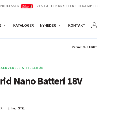
 PROCESSERNE
VI STØTTER KRÆFTENS BEKÆMPELSE
R
KATALOGER
NYHEDER
KONTAKT
Varenr:
9HB180LT
ESERVEDELE & TILBEHØR
rid Nano Batteri 18V
ER
Enhed:
STK.