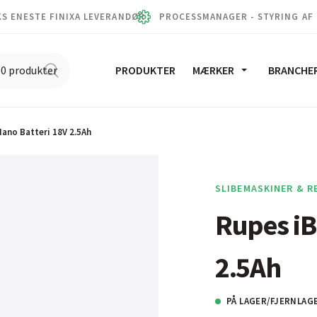
S ENESTE FINIXA LEVERANDØR
PROCESSMANAGER - STYRING AF
PRODUKTER
MÆRKER
BRANCHE
Nano Batteri 18V 2.5Ah
SLIBEMASKINER & R
Rupes iB
2.5Ah
PÅ LAGER/FJERNLAG