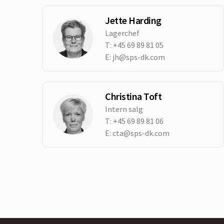
Jette Harding
Lagerchef
T:
+45 69 89 81 05
E:
jh@sps-dk.com
Christina Toft
Intern salg
T:
+45 69 89 81 06
E:
cta@sps-dk.com