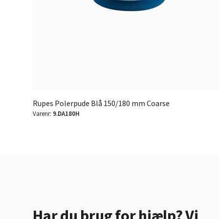
Rupes Polerpude Blå 150/180 mm Coarse
Varenr:
9.DA180H
Har du brug for hjælp? Vi