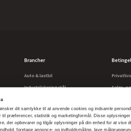
Brancher
Betinge
Auto & lastbil
Privatlivs
Industrilakering stål
Salgs- og
Industrilakering træ
Lovkrav
ta
ønsker dit samtykke til at anvende cookies og indsamle persond
Tilbehør
 til præferencer, statistik og marketingformål. Disse oplysninger
e, der opbevarer og tilgår oplysninger på din enhed for at vise d
t indhold, foretage annonce- og indholdsmåling, lave målgruppeu