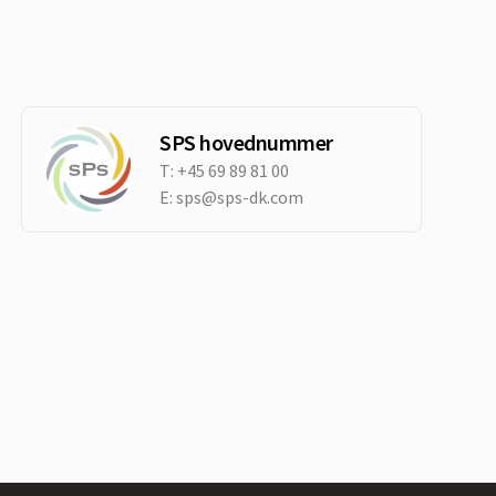
SPS hovednummer
T:
+45 69 89 81 00
E:
sps@sps-dk.com