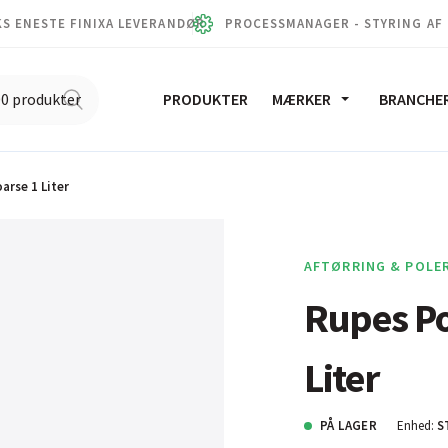
S ENESTE FINIXA LEVERANDØR
PROCESSMANAGER - STYRING AF
PRODUKTER
MÆRKER
BRANCHE
arse 1 Liter
AFTØRRING & POLE
Rupes Po
Liter
PÅ LAGER
Enhed:
S