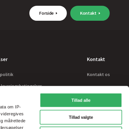
Forside
Kontakt
lser
Kontakt
politik
Kontakt os
 leveringsbetingelser
Tillad alle
ata om IP-
 videregives
Tillad valgte
ig målrettede
ndersøgelser