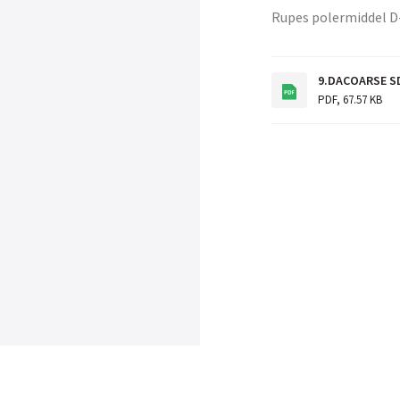
Rupes polermiddel 
9.DACOARSE S
PDF
,
67.57 KB