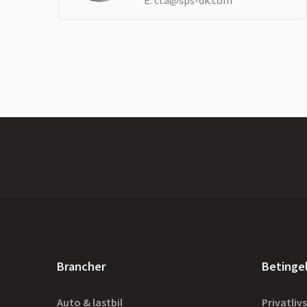
E:
cta@sps-dk.com
Brancher
Betinge
Auto & lastbil
Privatlivs