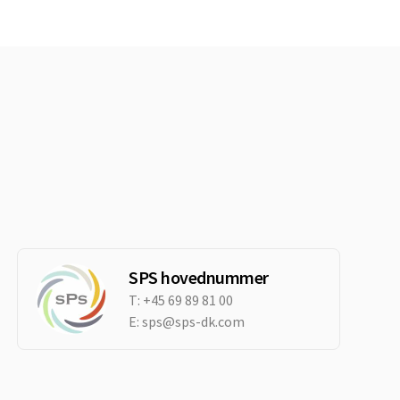
SPS hovednummer
T:
+45 69 89 81 00
E:
sps@sps-dk.com