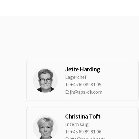
Jette Harding
Lagerchef
T:
+45 69 89 81 05
E:
jh@sps-dk.com
Christina Toft
Intern salg
T:
+45 69 89 81 06