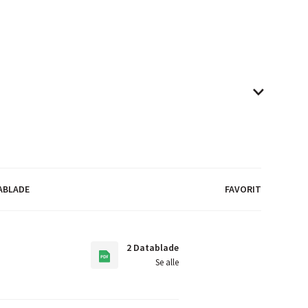
ABLADE
FAVORIT
2 Datablade
Se alle