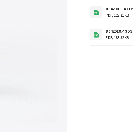
D8420/E0.4 TD
PDF
,
122.21 KB
D8420E0.4 SDS
PDF
,
183.32 KB