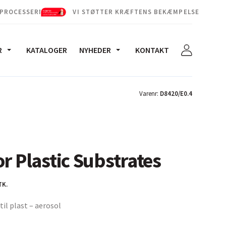
 PROCESSERNE
VI STØTTER KRÆFTENS BEKÆMPELSE
R
KATALOGER
NYHEDER
KONTAKT
Varenr:
D8420/E0.4
r Plastic Substrates
TK.
il plast – aerosol