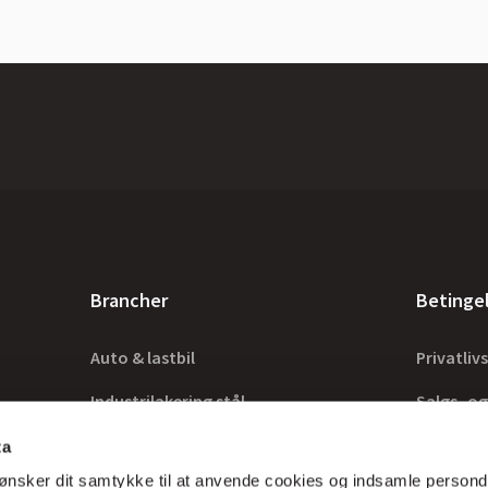
Brancher
Betinge
Auto & lastbil
Privatlivs
Industrilakering stål
Salgs- og
Industrilakering træ
Lovkrav
ta
ønsker dit samtykke til at anvende cookies og indsamle persond