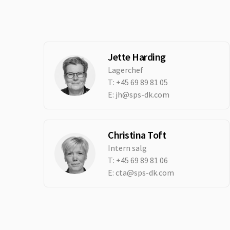
Jette Harding
Lagerchef
T:
+45 69 89 81 05
E:
jh@sps-dk.com
Christina Toft
Intern salg
T:
+45 69 89 81 06
E:
cta@sps-dk.com