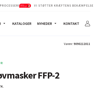
 PROCESSERNE
VI STØTTER KRÆFTENS BEKÆMPELSE
R
KATALOGER
NYHEDER
KONTAKT
Varenr:
9090212011
ØR
øvmasker FFP-2
TK.