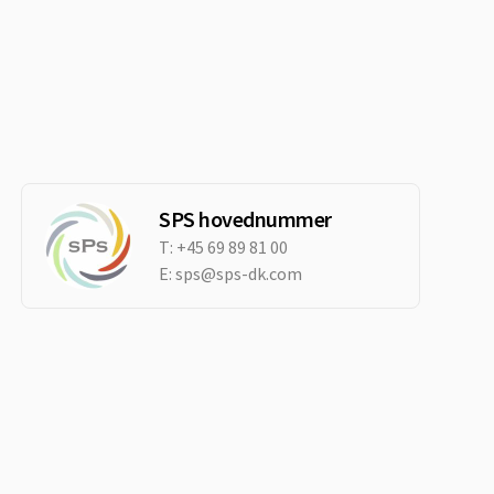
SPS hovednummer
T:
+45 69 89 81 00
E:
sps@sps-dk.com