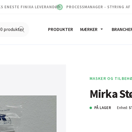
S ENESTE FINIXA LEVERANDØR
PROCESSMANAGER - STYRING AF
PRODUKTER
MÆRKER
BRANCHE
MASKER OG TILBEH
Mirka St
PÅ LAGER
Enhed:
S