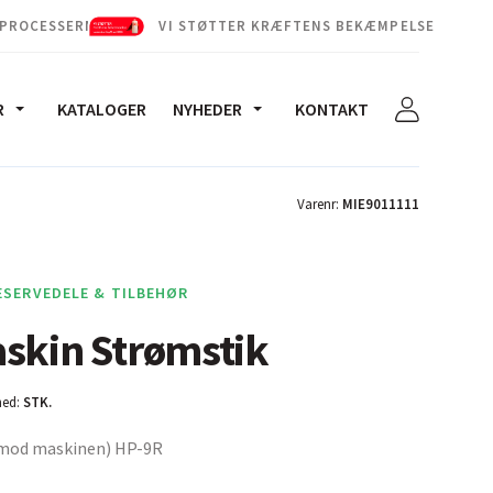
 PROCESSERNE
VI STØTTER KRÆFTENS BEKÆMPELSE
R
KATALOGER
NYHEDER
KONTAKT
Varenr:
MIE9011111
ESERVEDELE & TILBEHØR
skin Strømstik
ed:
STK.
 (mod maskinen) HP-9R