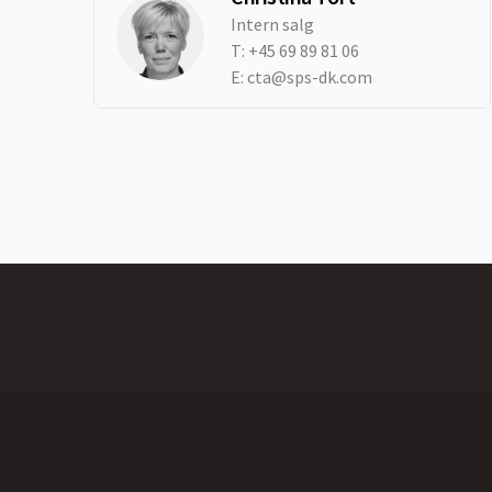
Intern salg
T:
+45 69 89 81 06
E:
cta@sps-dk.com