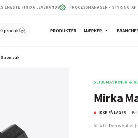
S ENESTE FINIXA LEVERANDØR
PROCESSMANAGER - STYRING AF
PRODUKTER
MÆRKER
BRANCHE
 Strømstik
SLIBEMASKINER & R
Mirka Ma
IKKE PÅ LAGER
Enh
Stik til Deros kabel