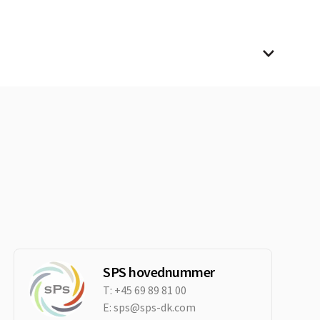
SPS hovednummer
T:
+45 69 89 81 00
E:
sps@sps-dk.com