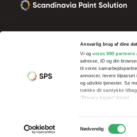
Ansvarlig brug af dine da
Vi og
vores 980 partnere
adresse, ID og din browser
til vores samarbejdspartner
annoncer, levere tilpasse
og udvikle tjenester. Se m
Vi tilbyder innovative produkter og effektive processer, der sik
trække dit samtykke tilbage
resultater og rentabilitet, samt hjælp og undervisning af vores 
"Privacy trigger" ikonet.
Dine valg anvendes på hel
Samtykkevalg
Vi bruger cookies til at til
© Copyright 2026
Scandinavia Paint Solution
CVR: 3395533
Nødvendig
til at analysere vores tra