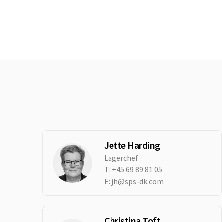
Jette Harding
Lagerchef
T:
+45 69 89 81 05
E:
jh@sps-dk.com
Christina Toft