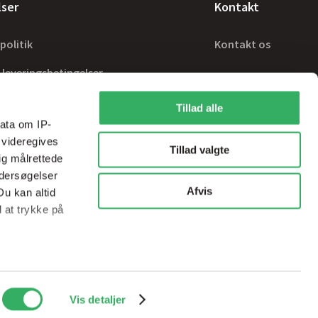
lser
Kontakt
politik
Kontakt os
 leveringsbetingelser
Tillad alle
ata om IP-
 videregives
Tillad valgte
ig målrettede
ndersøgelser
Afvis
Du kan altid
d at trykke på
ale medier og
Handelsbetingelser
sps@sps-dk.com
Vis detaljer
ed vores