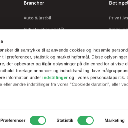
Brancher
Betinge
Auto & lastbil
Privatlivs
Industrilakering stål
Salgs- og
Industrilakering træ
Lovkrav
ta
ønsker dit samtykke til at anvende cookies og indsamle persond
Tilbehør
 til præferencer, statistik og marketingformål. Disse oplysninger
e, der opbevarer og tilgår oplysninger på din enhed for at vise d
t indhold, foretage annonce- og indholdsmåling, lave målgruppeu
ere information under
indstillinger
og i vores persondatapolitik. 
rer optimale
 eller ændre indstillinger fra vores "Cookiedeklaration", eller ve
erfarne teknikker.
e websitet.
passe vores indhold og annoncer, til at vise dig funktioner til soci
2
Peder Skrams Vej 7, 5220 Odense SØ
Telefon: +45 69898100
Mail: 
Præferencer
Statistik
Marketing
fik. Vi deler også oplysninger om din brug af vores hjemmeside m