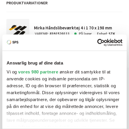
PRODUKTVARIATIONER
Mirka Håndslibeværktøj 4 i 1 70 x 198 mm
VARENR
:
8391520111
På lager
Enhed
:
STK
Ansvarlig brug af dine data
Vi og
vores 980 partnere
ønsker dit samtykke til at
anvende cookies og indsamle persondata om IP-
adresse, ID og din browser til præferencer, statistik og
Har du brug for hjælp? Vi sidder
marketingformål. Disse oplysninger videregives til vores
klar ved telefonen
samarbejdspartnere, der opbevarer og tilgår oplysninger
på din enhed for at vise dig målrettede annoncer, levere
Vi tilbyder et bredt sortiment af produkter til
tilpasset indhold, foretage annonce- og indholdsmåling,
autolakering. Lige meget om du skal bruge en enkelt farve,
lave målgruppeundersøgelser og udvikle tjenester. Se
en sprøjtepistol eller om du har behov for en
mere information under
indstillinger
og i vores