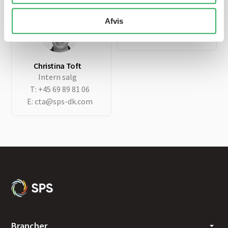
SPS hovednummer
Afvis
T:
+45 69 89 81 00
E:
sps@sps-dk.com
Christina Toft
Intern salg
T:
+45 69 89 81 06
E:
cta@sps-dk.com
Brancher