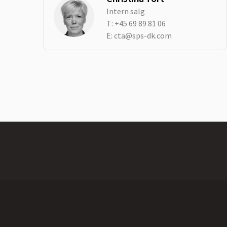
Intern salg
T:
+45 69 89 81 06
E:
cta@sps-dk.com