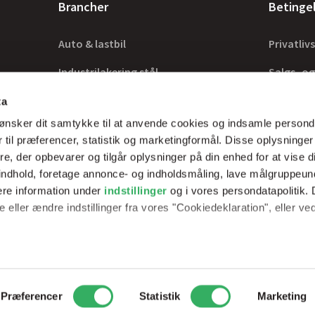
Brancher
Betinge
Auto & lastbil
Privatlivs
Industrilakering stål
Salgs- og
Industrilakering træ
Lovkrav
ta
ønsker dit samtykke til at anvende cookies og indsamle persond
Tilbehør
 til præferencer, statistik og marketingformål. Disse oplysninger
e, der opbevarer og tilgår oplysninger på din enhed for at vise d
t indhold, foretage annonce- og indholdsmåling, lave målgruppeu
ere information under
indstillinger
og i vores persondatapolitik. 
rer optimale
 eller ændre indstillinger fra vores "Cookiedeklaration", eller ve
erfarne teknikker.
e websitet.
passe vores indhold og annoncer, til at vise dig funktioner til soci
2
Peder Skrams Vej 7, 5220 Odense SØ
Telefon: +45 69898100
Mail: 
Præferencer
Statistik
Marketing
fik. Vi deler også oplysninger om din brug af vores hjemmeside m