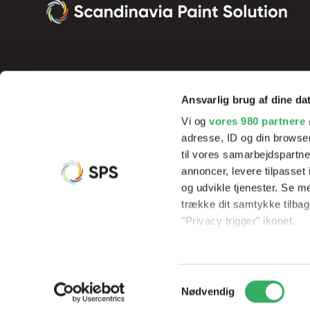
Ansvarlig brug af dine da
Vi og
vores 980 partnere
adresse, ID og din browser
til vores samarbejdspartner
annoncer, levere tilpasse
og udvikle tjenester. Se m
Vi tilbyder innovative produkter og effektive processer, der sik
trække dit samtykke tilbage
resultater og rentabilitet, samt hjælp og undervisning af vores 
"Privacy trigger" ikonet.
Dine valg anvendes på hel
Samtykkevalg
Vi bruger cookies til at til
© Copyright 2026
Scandinavia Paint Solution
CVR: 3395533
Nødvendig
til at analysere vores tra