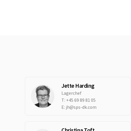
Jette Harding
Lagerchef
T:
+45 69 89 81 05
E:
jh@sps-dk.com
Christina Toft