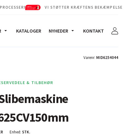
 PROCESSERNE
VI STØTTER KRÆFTENS BEKÆMPELSE
R
KATALOGER
NYHEDER
KONTAKT
Varenr:
MID6254044
ESERVEDELE & TILBEHØR
 Slibemaskine
I625CV150mm
ER
Enhed:
STK.