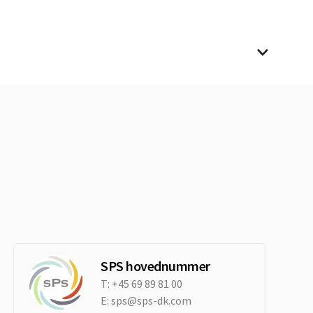
SPS hovednummer
T:
+45 69 89 81 00
E:
sps@sps-dk.com