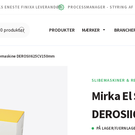
S ENESTE FINIXA LEVERANDØR
PROCESSMANAGER - STYRING AF
PRODUKTER
MÆRKER
BRANCHE
ibemaskine DEROSII625CV150mm
SLIBEMASKINER & R
Mirka El
DEROSI
PÅ LAGER/FJERNLAG