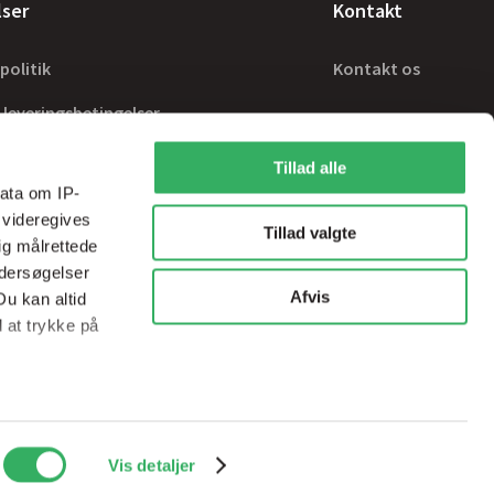
lser
Kontakt
politik
Kontakt os
 leveringsbetingelser
Tillad alle
ata om IP-
 videregives
Tillad valgte
ig målrettede
ndersøgelser
Afvis
Du kan altid
d at trykke på
ale medier og
Handelsbetingelser
sps@sps-dk.com
Vis detaljer
ed vores