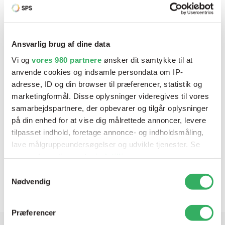
Ansvarlig brug af dine data
Vi og
vores 980 partnere
ønsker dit samtykke til at
anvende cookies og indsamle persondata om IP-
adresse, ID og din browser til præferencer, statistik og
marketingformål. Disse oplysninger videregives til vores
samarbejdspartnere, der opbevarer og tilgår oplysninger
på din enhed for at vise dig målrettede annoncer, levere
tilpasset indhold, foretage annonce- og indholdsmåling,
lave målgruppeundersøgelser og udvikle tjenester. Se
mere information under
indstillinger
og i vores
Mirka PCS 650ml Kopper m/Låg 125µ
persondatapolitik. Du kan altid trække dit samtykke
Varenr:
9190170650
V
Samtykkevalg
tilbage eller ændre indstillinger fra vores
Nødvendig
"Cookiedeklaration", eller ved at trykke på "Privacy
trigger" ikonet.
Præferencer