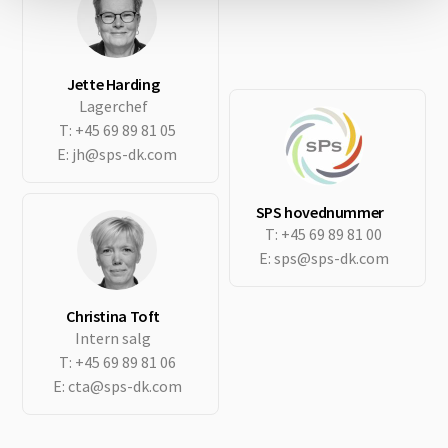
Jette Harding
Lagerchef
T:
+45 69 89 81 05
E:
jh@sps-dk.com
SPS hovednummer
T:
+45 69 89 81 00
E:
sps@sps-dk.com
Christina Toft
Intern salg
T:
+45 69 89 81 06
E:
cta@sps-dk.com