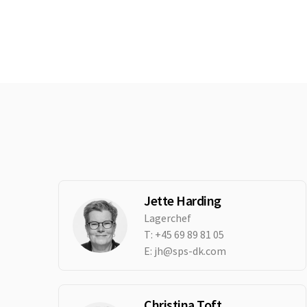
Jette Harding
Lagerchef
T:
+45 69 89 81 05
E:
jh@sps-dk.com
Christina Toft