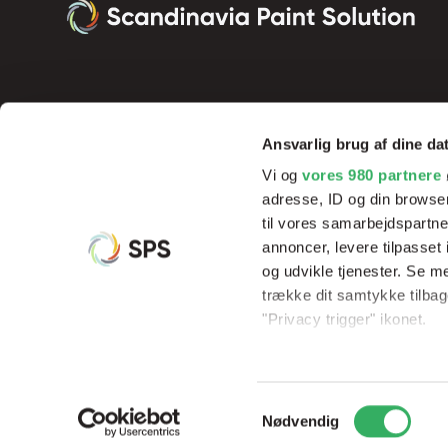
Ansvarlig brug af dine da
Vi og
vores 980 partnere
adresse, ID og din browser
til vores samarbejdspartner
annoncer, levere tilpasse
og udvikle tjenester. Se m
Vi tilbyder innovative produkter og effektive processer, der sik
trække dit samtykke tilbage
resultater og rentabilitet, samt hjælp og undervisning af vores 
"Privacy trigger" ikonet.
Dine valg anvendes på hel
Samtykkevalg
Vi bruger cookies til at til
© Copyright 2026
Scandinavia Paint Solution
CVR: 3395533
Nødvendig
til at analysere vores tra