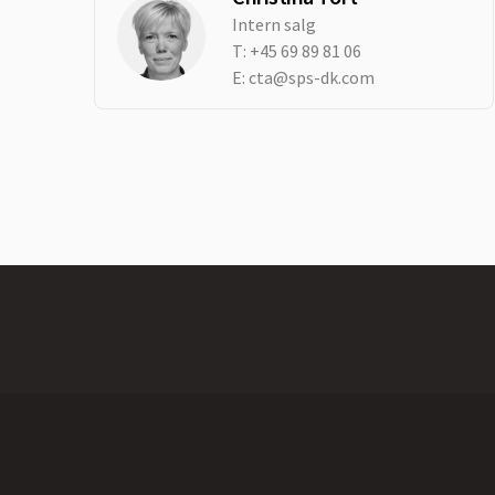
Intern salg
T:
+45 69 89 81 06
E:
cta@sps-dk.com