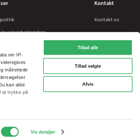
lser
Kontakt
politik
Kontakt os
 leveringsbetingelser
Tillad alle
ata om IP-
 videregives
Tillad valgte
ig målrettede
ndersøgelser
Afvis
Du kan altid
d at trykke på
ale medier og
Handelsbetingelser
sps@sps-dk.com
Vis detaljer
ed vores