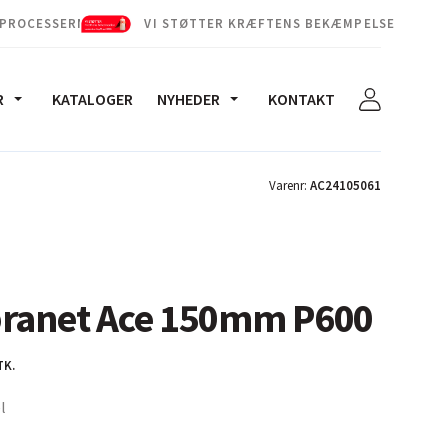
 PROCESSERNE
VI STØTTER KRÆFTENS BEKÆMPELSE
R
KATALOGER
NYHEDER
KONTAKT
Varenr:
AC24105061
branet Ace 150mm P600
TK.
l