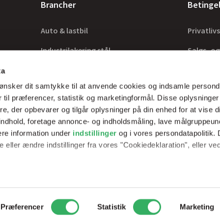
Brancher
Betinge
Auto & lastbil
Privatlivs
Industrilakering stål
Salgs- og
Industrilakering træ
Lovkrav
ta
ønsker dit samtykke til at anvende cookies og indsamle persond
Tilbehør
 til præferencer, statistik og marketingformål. Disse oplysninger
e, der opbevarer og tilgår oplysninger på din enhed for at vise d
t indhold, foretage annonce- og indholdsmåling, lave målgruppeu
ere information under
indstillinger
og i vores persondatapolitik. 
rer optimale
 eller ændre indstillinger fra vores "Cookiedeklaration", eller ve
erfarne teknikker.
e websitet.
passe vores indhold og annoncer, til at vise dig funktioner til soci
2
Peder Skrams Vej 7, 5220 Odense SØ
Telefon: +45 69898100
Mail: 
Præferencer
Statistik
Marketing
fik. Vi deler også oplysninger om din brug af vores hjemmeside m