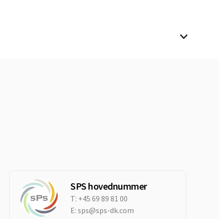
SPS hovednummer
T:
+45 69 89 81 00
E:
sps@sps-dk.com