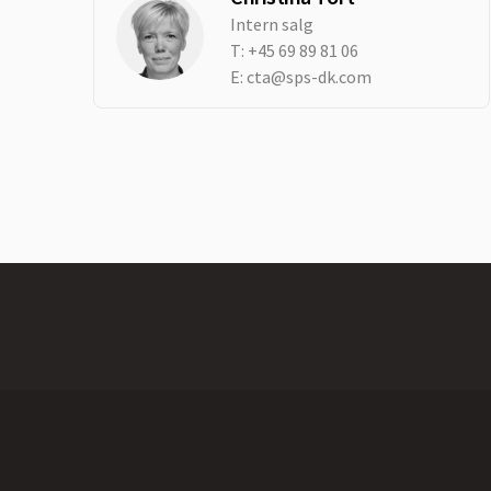
Intern salg
T:
+45 69 89 81 06
E:
cta@sps-dk.com