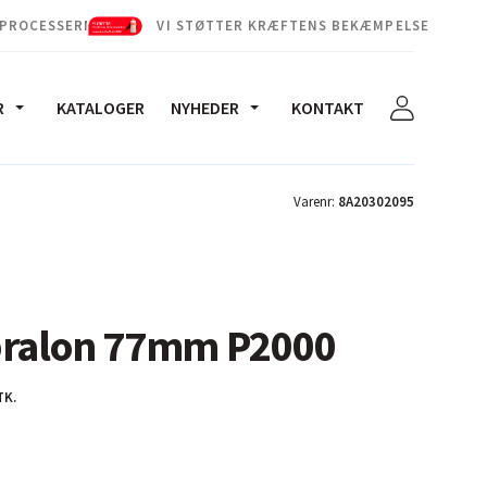
 PROCESSERNE
VI STØTTER KRÆFTENS BEKÆMPELSE
R
KATALOGER
NYHEDER
KONTAKT
Varenr:
8A20302095
bralon 77mm P2000
TK.