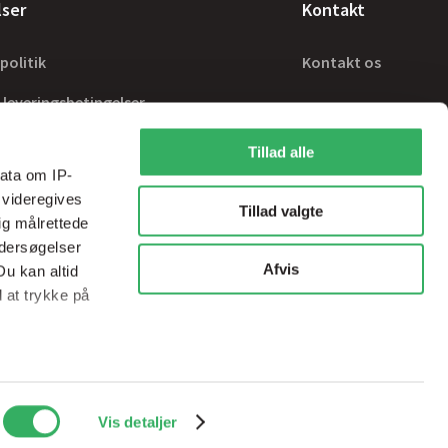
lser
Kontakt
politik
Kontakt os
 leveringsbetingelser
Tillad alle
ata om IP-
 videregives
Tillad valgte
ig målrettede
ndersøgelser
Afvis
Du kan altid
d at trykke på
ale medier og
Handelsbetingelser
sps@sps-dk.com
Vis detaljer
ed vores