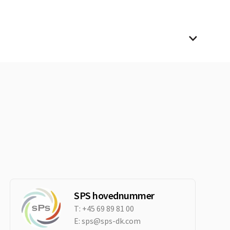
SPS hovednummer
T:
+45 69 89 81 00
E:
sps@sps-dk.com