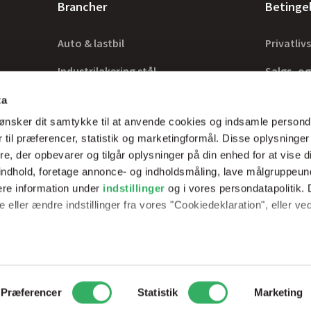
Brancher
Betinge
Auto & lastbil
Privatlivs
Industrilakering stål
Salgs- og
Industrilakering træ
Lovkrav
ta
ønsker dit samtykke til at anvende cookies og indsamle persond
Tilbehør
 til præferencer, statistik og marketingformål. Disse oplysninger
e, der opbevarer og tilgår oplysninger på din enhed for at vise d
t indhold, foretage annonce- og indholdsmåling, lave målgruppeu
ere information under
indstillinger
og i vores persondatapolitik. 
rer optimale
 eller ændre indstillinger fra vores "Cookiedeklaration", eller ve
erfarne teknikker.
e websitet.
passe vores indhold og annoncer, til at vise dig funktioner til soci
2
Peder Skrams Vej 7, 5220 Odense SØ
Telefon: +45 69898100
Mail: 
Præferencer
Statistik
Marketing
fik. Vi deler også oplysninger om din brug af vores hjemmeside m