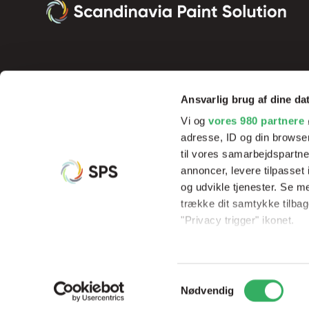
Ansvarlig brug af dine da
Vi og
vores 980 partnere
adresse, ID og din browser
til vores samarbejdspartner
annoncer, levere tilpasse
og udvikle tjenester. Se m
Vi tilbyder innovative produkter og effektive processer, der sik
trække dit samtykke tilbage
resultater og rentabilitet, samt hjælp og undervisning af vores 
"Privacy trigger" ikonet.
Dine valg anvendes på hel
Samtykkevalg
Vi bruger cookies til at til
© Copyright 2026
Scandinavia Paint Solution
CVR: 3395533
Nødvendig
til at analysere vores tra