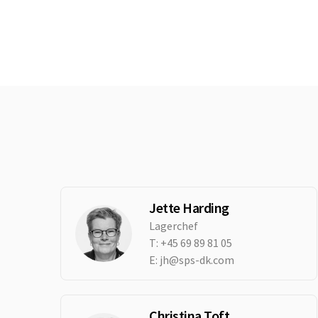
Jette Harding
Lagerchef
T:
+45 69 89 81 05
E:
jh@sps-dk.com
Christina Toft