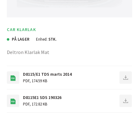
CAR KLARLAK
PÅ LAGER
Enhed:
STK.
Deltron Klarlak Mat
D8115/E1 TDS marts 2014
PDF
,
174.59 KB
D8115E1 SDS 190326
PDF
,
172.82 KB