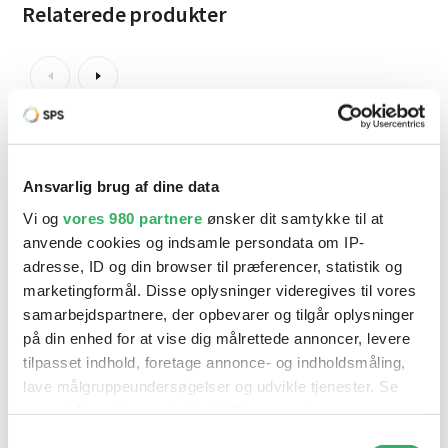
Relaterede produkter
Ansvarlig brug af dine data
Vi og
vores 980 partnere
ønsker dit samtykke til at
anvende cookies og indsamle persondata om IP-
adresse, ID og din browser til præferencer, statistik og
marketingformål. Disse oplysninger videregives til vores
samarbejdspartnere, der opbevarer og tilgår oplysninger
på din enhed for at vise dig målrettede annoncer, levere
tilpasset indhold, foretage annonce- og indholdsmåling,
lave målgruppeundersøgelser og udvikle tjenester. Se
mere information under
indstillinger
og i vores
persondatapolitik. Du kan altid trække dit samtykke
Samtykkevalg