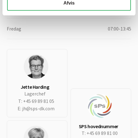
Afvis
Mandag - Torsdag
07:00-15:30
Fredag
07:00-13:45
Jette Harding
Lagerchef
T:
+45 69 89 81 05
E:
jh@sps-dk.com
SPS hovednummer
T:
+45 69 89 81 00