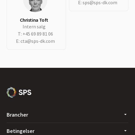
E:
sps@sps-dk.com
Christina Toft
Intern salg
T:
+45 69 89 81 06
E:
cta@sps-dk.com
Brancher
Betingelser