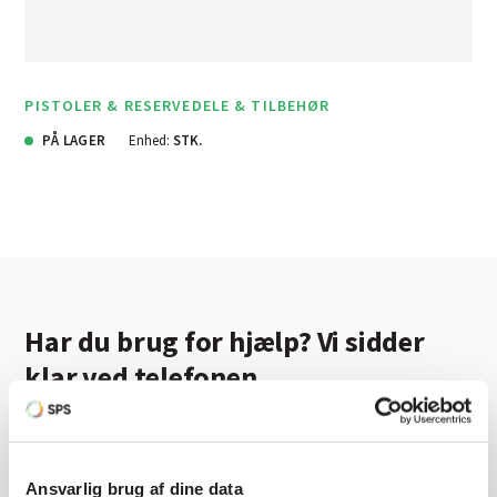
PISTOLER & RESERVEDELE & TILBEHØR
PÅ LAGER
Enhed:
STK.
Har du brug for hjælp? Vi sidder
klar ved telefonen
Vi tilbyder et bredt sortiment af produkter til
autolakering. Lige meget om du skal bruge en enkelt farve,
en sprøjtepistol eller om du har behov for en
Ansvarlig brug af dine data