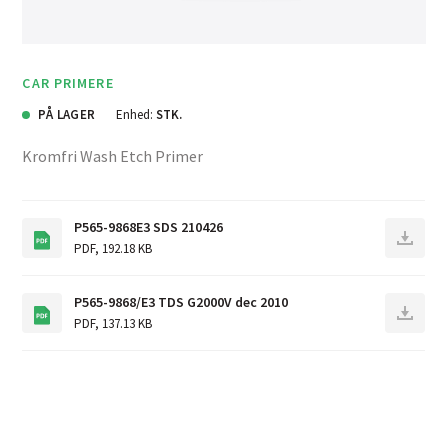
CAR PRIMERE
PÅ LAGER
Enhed:
STK.
Kromfri Wash Etch Primer
P565-9868E3 SDS 210426
PDF
,
192.18 KB
P565-9868/E3 TDS G2000V dec 2010
PDF
,
137.13 KB