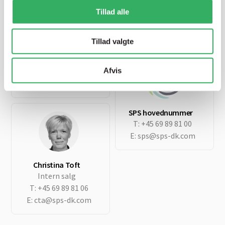
de har indsamlet fra din brug af deres tjenester.
Tillad alle
Tillad valgte
Jette Harding
Lagerchef
Afvis
T:
+45 69 89 81 05
E:
jh@sps-dk.com
SPS hovednummer
T:
+45 69 89 81 00
E:
sps@sps-dk.com
Christina Toft
Intern salg
T:
+45 69 89 81 06
E:
cta@sps-dk.com