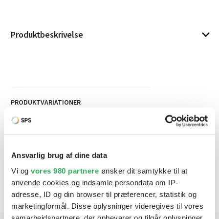
Produktbeskrivelse
PRODUKTVARIATIONER
Kromatfri Etch Primer
2
VARENR
:
Datablade
På
Enhed
:
P565-
Ansvarlig brug af dine data
lager
1,0L
Se alle
9868/E1
Vi og
vores 980 partnere
ønsker dit samtykke til at
anvende cookies og indsamle persondata om IP-
adresse, ID og din browser til præferencer, statistik og
marketingformål. Disse oplysninger videregives til vores
samarbejdspartnere, der opbevarer og tilgår oplysninger