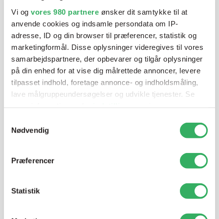
blandeanlægsløsning, kan vi hjælpe dig.
Vi og
vores 980 partnere
ønsker dit samtykke til at
anvende cookies og indsamle persondata om IP-
adresse, ID og din browser til præferencer, statistik og
Mandag - Torsdag
07:00-15:30
marketingformål. Disse oplysninger videregives til vores
samarbejdspartnere, der opbevarer og tilgår oplysninger
på din enhed for at vise dig målrettede annoncer, levere
Fredag
07:00-13:45
tilpasset indhold, foretage annonce- og indholdsmåling,
lave målgruppeundersøgelser og udvikle tjenester. Se
mere information under
indstillinger
og i vores
persondatapolitik. Du kan altid trække dit samtykke
Samtykkevalg
tilbage eller ændre indstillinger fra vores
Nødvendig
"Cookiedeklaration", eller ved at trykke på "Privacy
trigger" ikonet.
Præferencer
Jette Harding
Dine valg anvendes på hele websitet.
Lagerchef
T:
+45 69 89 81 05
Statistik
Vi bruger cookies til at tilpasse vores indhold og
E:
jh@sps-dk.com
annoncer, til at vise dig funktioner til sociale medier og til