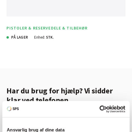
PISTOLER & RESERVEDELE & TILBEHØR
PÅ LAGER
Enhed:
STK.
Har du brug for hjælp? Vi sidder
klar ved telefonen
Vi tilbyder et bredt sortiment af produkter til
autolakering. Lige meget om du skal bruge en enkelt farve,
en sprøjtepistol eller om du har behov for en
Ansvarlig brug af dine data