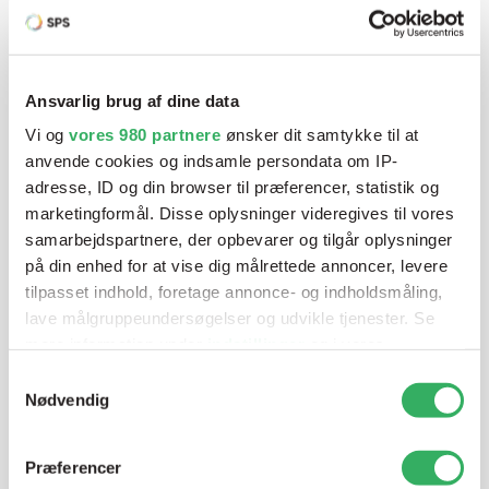
Har du brug for hjælp? Vi sidder
klar ved telefonen
Ansvarlig brug af dine data
Vi og
vores 980 partnere
ønsker dit samtykke til at
Vi tilbyder et bredt sortiment af produkter til
anvende cookies og indsamle persondata om IP-
autolakering. Lige meget om du skal bruge en enkelt farve,
adresse, ID og din browser til præferencer, statistik og
en sprøjtepistol eller om du har behov for en
marketingformål. Disse oplysninger videregives til vores
blandeanlægsløsning, kan vi hjælpe dig.
samarbejdspartnere, der opbevarer og tilgår oplysninger
på din enhed for at vise dig målrettede annoncer, levere
tilpasset indhold, foretage annonce- og indholdsmåling,
Mandag - Torsdag
07:00-15:30
lave målgruppeundersøgelser og udvikle tjenester. Se
mere information under
indstillinger
og i vores
persondatapolitik. Du kan altid trække dit samtykke
Samtykkevalg
Fredag
07:00-13:45
tilbage eller ændre indstillinger fra vores
Nødvendig
"Cookiedeklaration", eller ved at trykke på "Privacy
trigger" ikonet.
Præferencer