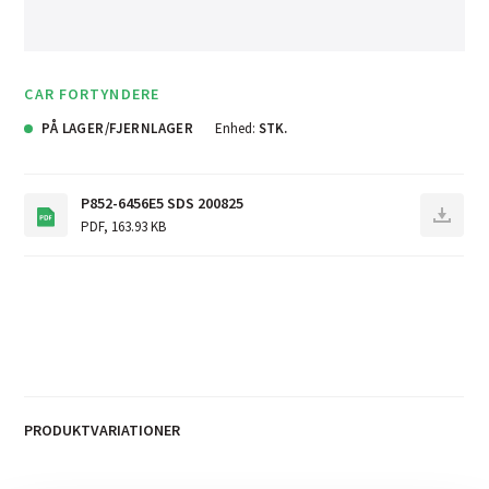
CAR FORTYNDERE
PÅ LAGER/FJERNLAGER
Enhed:
STK.
P852-6456E5 SDS 200825
PDF
,
163.93 KB
PRODUKTVARIATIONER