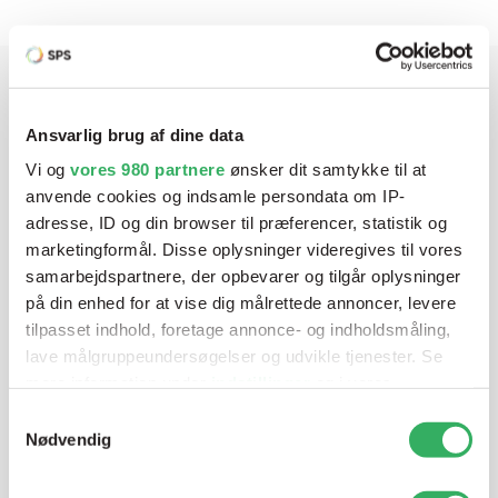
Har du brug for hjælp? Vi sidder
Ansvarlig brug af dine data
klar ved telefonen
Vi og
vores 980 partnere
ønsker dit samtykke til at
anvende cookies og indsamle persondata om IP-
Vi tilbyder et bredt sortiment af produkter til
adresse, ID og din browser til præferencer, statistik og
autolakering. Lige meget om du skal bruge en enkelt farve,
marketingformål. Disse oplysninger videregives til vores
en sprøjtepistol eller om du har behov for en
samarbejdspartnere, der opbevarer og tilgår oplysninger
blandeanlægsløsning, kan vi hjælpe dig.
på din enhed for at vise dig målrettede annoncer, levere
tilpasset indhold, foretage annonce- og indholdsmåling,
lave målgruppeundersøgelser og udvikle tjenester. Se
Mandag - Torsdag
07:00-15:30
mere information under
indstillinger
og i vores
persondatapolitik. Du kan altid trække dit samtykke
Samtykkevalg
tilbage eller ændre indstillinger fra vores
Nødvendig
Fredag
07:00-13:45
"Cookiedeklaration", eller ved at trykke på "Privacy
trigger" ikonet.