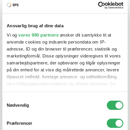
Har du brug for hjælp? Vi sidder
klar ved telefonen
Ansvarlig brug af dine data
Vi og
vores 980 partnere
ønsker dit samtykke til at
Vi tilbyder et bredt sortiment af produkter til
anvende cookies og indsamle persondata om IP-
autolakering. Lige meget om du skal bruge en enkelt farve,
adresse, ID og din browser til præferencer, statistik og
en sprøjtepistol eller om du har behov for en
marketingformål. Disse oplysninger videregives til vores
blandeanlægsløsning, kan vi hjælpe dig.
samarbejdspartnere, der opbevarer og tilgår oplysninger
på din enhed for at vise dig målrettede annoncer, levere
tilpasset indhold, foretage annonce- og indholdsmåling,
Mandag - Torsdag
07:00-15:30
lave målgruppeundersøgelser og udvikle tjenester. Se
mere information under
indstillinger
og i vores
persondatapolitik. Du kan altid trække dit samtykke
Samtykkevalg
Fredag
07:00-13:45
tilbage eller ændre indstillinger fra vores
Nødvendig
"Cookiedeklaration", eller ved at trykke på "Privacy
trigger" ikonet.
Præferencer