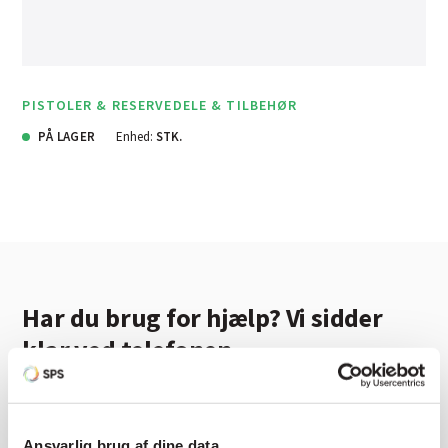
PISTOLER & RESERVEDELE & TILBEHØR
PÅ LAGER
Enhed:
STK.
Har du brug for hjælp? Vi sidder
klar ved telefonen
Vi tilbyder et bredt sortiment af produkter til
autolakering. Lige meget om du skal bruge en enkelt farve,
Ansvarlig brug af dine data
en sprøjtepistol eller om du har behov for en