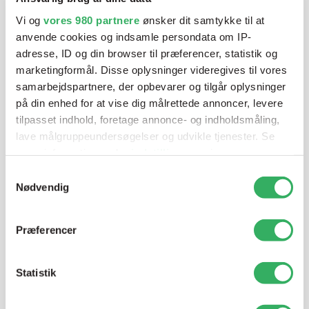
blandeanlægsløsning, kan vi hjælpe dig.
Vi og
vores 980 partnere
ønsker dit samtykke til at
anvende cookies og indsamle persondata om IP-
adresse, ID og din browser til præferencer, statistik og
Mandag - Torsdag
07:00-15:30
marketingformål. Disse oplysninger videregives til vores
samarbejdspartnere, der opbevarer og tilgår oplysninger
på din enhed for at vise dig målrettede annoncer, levere
Fredag
07:00-13:45
tilpasset indhold, foretage annonce- og indholdsmåling,
lave målgruppeundersøgelser og udvikle tjenester. Se
mere information under
indstillinger
og i vores
persondatapolitik. Du kan altid trække dit samtykke
Samtykkevalg
tilbage eller ændre indstillinger fra vores
Nødvendig
"Cookiedeklaration", eller ved at trykke på "Privacy
trigger" ikonet.
Præferencer
Jette Harding
Dine valg anvendes på hele websitet.
Lagerchef
Statistik
T:
+45 69 89 81 05
Vi bruger cookies til at tilpasse vores indhold og
E:
jh@sps-dk.com
annoncer, til at vise dig funktioner til sociale medier og til